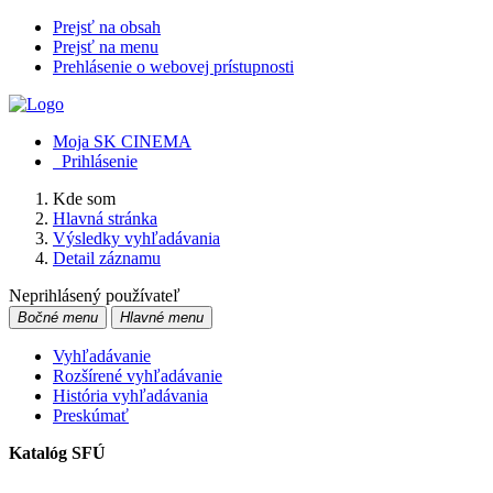
Prejsť na obsah
Prejsť na menu
Prehlásenie o webovej prístupnosti
Moja SK CINEMA
Prihlásenie
Kde som
Hlavná stránka
Výsledky vyhľadávania
Detail záznamu
Neprihlásený používateľ
Bočné menu
Hlavné menu
Vyhľadávanie
Rozšírené vyhľadávanie
História vyhľadávania
Preskúmať
Katalóg SFÚ