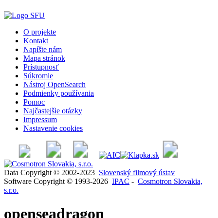
O projekte
Kontakt
Napíšte nám
Mapa stránok
Prístupnosť
Súkromie
Nástroj OpenSearch
Podmienky používania
Pomoc
Najčastejšie otázky
Impressum
Nastavenie cookies
Data Copyright © 2002-2023
Slovenský filmový ústav
Software Copyright © 1993-2026
IPAC
-
Cosmotron Slovakia,
s.r.o.
openseadragon