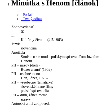
Minútka s Henom [článok]
Poslať
Trvalý odkaz
Zodpovednosť
(j)
In
Kultúrny život. – (4.5.1963)
Jazyk
slovenčina
Anotácia
Stručne o stretnutí s poľským spisovateľom Józefom
Henom.
PH – názov (diela)
Boxer a smrť (1962)
PH – osobné meno
Hen, Józef, 1923-
PH – všeobecné (tematické)
slovenské hrané filmy
poľskí spisovatelia
PH – druh, žáner, forma
správy
Autorská a iná zodpoved.