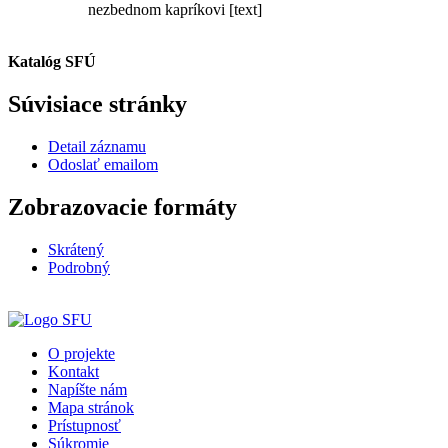
nezbednom kapríkovi [text]
Katalóg SFÚ
Súvisiace stránky
Detail záznamu
Odoslať emailom
Zobrazovacie formáty
Skrátený
Podrobný
O projekte
Kontakt
Napíšte nám
Mapa stránok
Prístupnosť
Súkromie