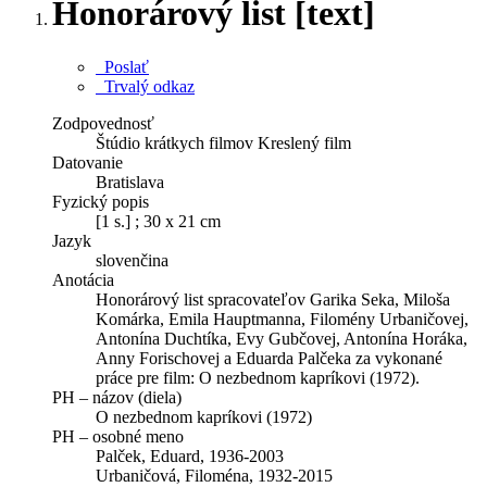
Honorárový list [text]
Poslať
Trvalý odkaz
Zodpovednosť
Štúdio krátkych filmov Kreslený film
Datovanie
Bratislava
Fyzický popis
[1 s.] ; 30 x 21 cm
Jazyk
slovenčina
Anotácia
Honorárový list spracovateľov Garika Seka, Miloša
Komárka, Emila Hauptmanna, Filomény Urbaničovej,
Antonína Duchtíka, Evy Gubčovej, Antonína Horáka,
Anny Forischovej a Eduarda Palčeka za vykonané
práce pre film: O nezbednom kapríkovi (1972).
PH – názov (diela)
O nezbednom kapríkovi (1972)
PH – osobné meno
Palček, Eduard, 1936-2003
Urbaničová, Filoména, 1932-2015