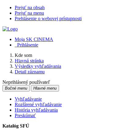
Prejsť na obsah
Prejsť na menu
Prehlásenie o webovej prístupnosti
Moja SK CINEMA
Prihlásenie
Kde som
Hlavná stránka
Výsledky vyhľadávania
Detail záznamu
Neprihlásený používateľ
Bočné menu
Hlavné menu
Vyhľadávanie
Rozšírené vyhľadávanie
História vyhľadávania
Preskúmať
Katalóg SFÚ