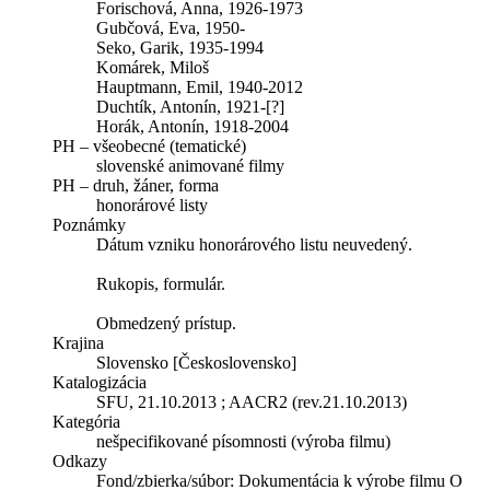
Forischová, Anna, 1926-1973
Gubčová, Eva, 1950-
Seko, Garik, 1935-1994
Komárek, Miloš
Hauptmann, Emil, 1940-2012
Duchtík, Antonín, 1921-[?]
Horák, Antonín, 1918-2004
PH – všeobecné (tematické)
slovenské animované filmy
PH – druh, žáner, forma
honorárové listy
Poznámky
Dátum vzniku honorárového listu neuvedený.
Rukopis, formulár.
Obmedzený prístup.
Krajina
Slovensko [Československo]
Katalogizácia
SFU, 21.10.2013 ; AACR2 (rev.21.10.2013)
Kategória
nešpecifikované písomnosti (výroba filmu)
Odkazy
Fond/zbierka/súbor:
Dokumentácia k výrobe filmu O