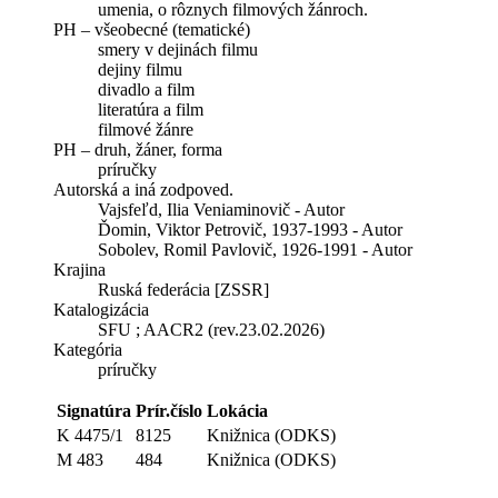
umenia, o rôznych filmových žánroch.
PH – všeobecné (tematické)
smery v dejinách filmu
dejiny filmu
divadlo a film
literatúra a film
filmové žánre
PH – druh, žáner, forma
príručky
Autorská a iná zodpoved.
Vajsfeľd, Ilia Veniaminovič - Autor
Ďomin, Viktor Petrovič, 1937-1993 - Autor
Sobolev, Romil Pavlovič, 1926-1991 - Autor
Krajina
Ruská federácia [ZSSR]
Katalogizácia
SFU ; AACR2 (rev.23.02.2026)
Kategória
príručky
Signatúra
Prír.číslo
Lokácia
K 4475/1
8125
Knižnica (ODKS)
M 483
484
Knižnica (ODKS)