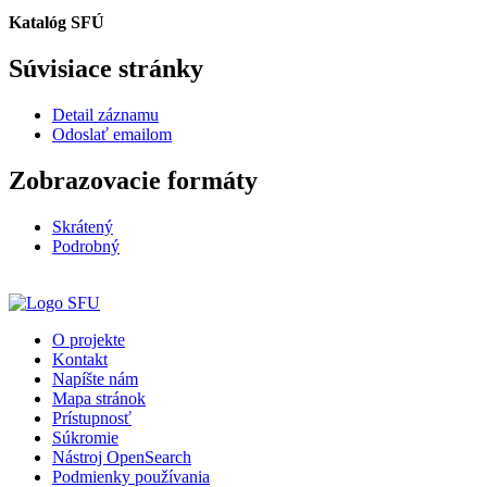
Katalóg SFÚ
Súvisiace stránky
Detail záznamu
Odoslať emailom
Zobrazovacie formáty
Skrátený
Podrobný
O projekte
Kontakt
Napíšte nám
Mapa stránok
Prístupnosť
Súkromie
Nástroj OpenSearch
Podmienky používania