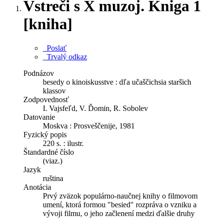
Vstreči s X muzoj. Kniga 1
[kniha]
Poslať
Trvalý odkaz
Podnázov
besedy o kinoiskusstve : dľa učaščichsia staršich
klassov
Zodpovednosť
I. Vajsfeľd, V. Ďomin, R. Sobolev
Datovanie
Moskva : Prosveščenije, 1981
Fyzický popis
220 s. : ilustr.
Štandardné číslo
(viaz.)
Jazyk
ruština
Anotácia
Prvý zväzok populárno-naučnej knihy o filmovom
umení, ktorá formou "besied" rozpráva o vzniku a
vývoji filmu, o jeho začlenení medzi ďalšie druhy