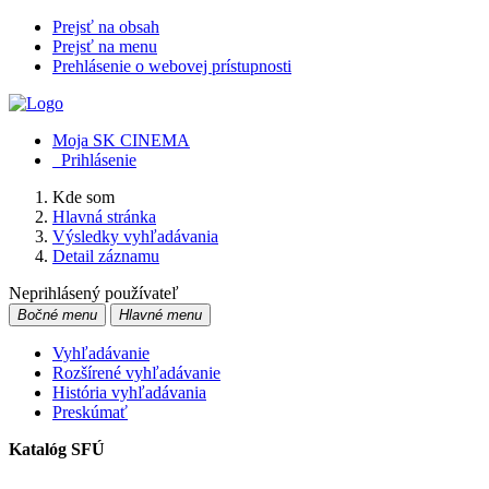
Prejsť na obsah
Prejsť na menu
Prehlásenie o webovej prístupnosti
Moja SK CINEMA
Prihlásenie
Kde som
Hlavná stránka
Výsledky vyhľadávania
Detail záznamu
Neprihlásený používateľ
Bočné menu
Hlavné menu
Vyhľadávanie
Rozšírené vyhľadávanie
História vyhľadávania
Preskúmať
Katalóg SFÚ