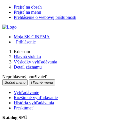
Prejsť na obsah
Prejsť na menu
Prehlásenie o webovej prístupnosti
Moja SK CINEMA
Prihlásenie
Kde som
Hlavná stránka
Výsledky vyhľadávania
Detail záznamu
Neprihlásený používateľ
Bočné menu
Hlavné menu
Vyhľadávanie
Rozšírené vyhľadávanie
História vyhľadávania
Preskúmať
Katalóg SFÚ