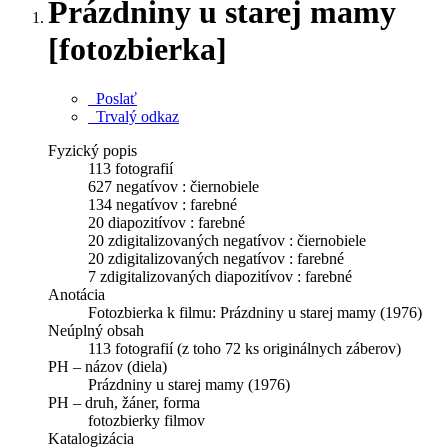
Prázdniny u starej mamy
[fotozbierka]
Poslať
Trvalý odkaz
Fyzický popis
113 fotografií
627 negatívov : čiernobiele
134 negatívov : farebné
20 diapozitívov : farebné
20 zdigitalizovaných negatívov : čiernobiele
20 zdigitalizovaných negatívov : farebné
7 zdigitalizovaných diapozitívov : farebné
Anotácia
Fotozbierka k filmu: Prázdniny u starej mamy (1976)
Neúplný obsah
113 fotografií (z toho 72 ks originálnych záberov)
PH – názov (diela)
Prázdniny u starej mamy (1976)
PH – druh, žáner, forma
fotozbierky filmov
Katalogizácia