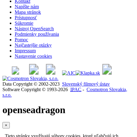
Kontakt
Napíšte nám
Mapa stránok
Prístupnosť
Súkromie
Nástroj OpenSearch
Podmienky používania
Pomoc
Najčastejšie otázky
Impressum
Nastavenie cookies
Data Copyright © 2002-2023
Slovenský filmový ústav
Software Copyright © 1993-2026
IPAC
-
Cosmotron Slovakia,
s.r.o.
openseadragon
×
Tieto stránky využívajú súbory cookies, ktoré uľahčujú ich