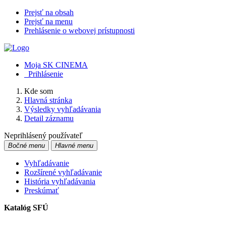
Prejsť na obsah
Prejsť na menu
Prehlásenie o webovej prístupnosti
Moja SK CINEMA
Prihlásenie
Kde som
Hlavná stránka
Výsledky vyhľadávania
Detail záznamu
Neprihlásený používateľ
Bočné menu
Hlavné menu
Vyhľadávanie
Rozšírené vyhľadávanie
História vyhľadávania
Preskúmať
Katalóg SFÚ