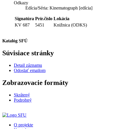
Odkazy
Edícia/Séria:
Kinematograph [edícia]
Signatúra
Prír.číslo
Lokácia
KV 687
5451
Knižnica (ODKS)
Katalóg SFÚ
Súvisiace stránky
Detail záznamu
Odoslať emailom
Zobrazovacie formáty
Skrátený
Podrobný
O projekte