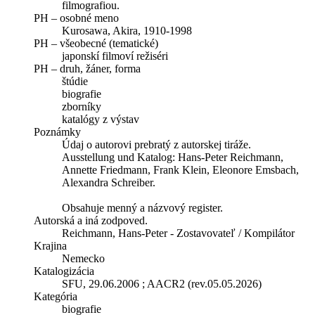
filmografiou.
PH – osobné meno
Kurosawa, Akira, 1910-1998
PH – všeobecné (tematické)
japonskí filmoví režiséri
PH – druh, žáner, forma
štúdie
biografie
zborníky
katalógy z výstav
Poznámky
Údaj o autorovi prebratý z autorskej tiráže.
Ausstellung und Katalog: Hans-Peter Reichmann,
Annette Friedmann, Frank Klein, Eleonore Emsbach,
Alexandra Schreiber.
Obsahuje menný a názvový register.
Autorská a iná zodpoved.
Reichmann, Hans-Peter - Zostavovateľ / Kompilátor
Krajina
Nemecko
Katalogizácia
SFU, 29.06.2006 ; AACR2 (rev.05.05.2026)
Kategória
biografie