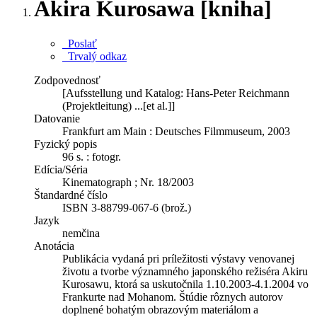
Akira Kurosawa [kniha]
Poslať
Trvalý odkaz
Zodpovednosť
[Aufsstellung und Katalog: Hans-Peter Reichmann
(Projektleitung) ...[et al.]]
Datovanie
Frankfurt am Main : Deutsches Filmmuseum, 2003
Fyzický popis
96 s. : fotogr.
Edícia/Séria
Kinematograph ; Nr. 18/2003
Štandardné číslo
ISBN 3-88799-067-6 (brož.)
Jazyk
nemčina
Anotácia
Publikácia vydaná pri príležitosti výstavy venovanej
životu a tvorbe významného japonského režiséra Akiru
Kurosawu, ktorá sa uskutočnila 1.10.2003-4.1.2004 vo
Frankurte nad Mohanom. Štúdie rôznych autorov
doplnené bohatým obrazovým materiálom a