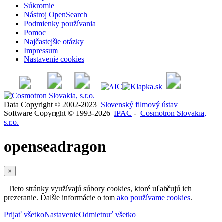
Súkromie
Nástroj OpenSearch
Podmienky používania
Pomoc
Najčastejšie otázky
Impressum
Nastavenie cookies
Data Copyright © 2002-2023
Slovenský filmový ústav
Software Copyright © 1993-2026
IPAC
-
Cosmotron Slovakia,
s.r.o.
openseadragon
×
Tieto stránky využívajú súbory cookies, ktoré uľahčujú ich
prezeranie. Ďalšie informácie o tom
ako používame cookies
.
Prijať všetko
Nastavenie
Odmietnuť všetko