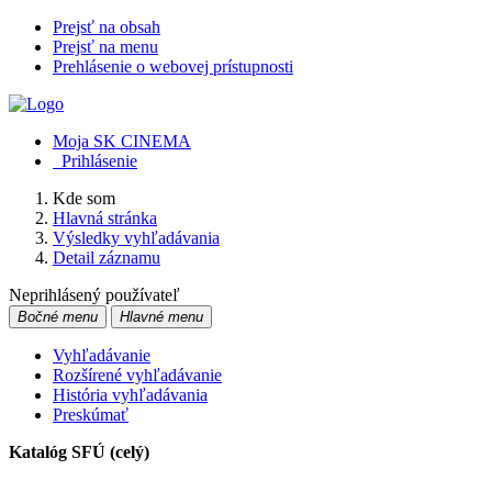
Prejsť na obsah
Prejsť na menu
Prehlásenie o webovej prístupnosti
Moja SK CINEMA
Prihlásenie
Kde som
Hlavná stránka
Výsledky vyhľadávania
Detail záznamu
Neprihlásený používateľ
Bočné menu
Hlavné menu
Vyhľadávanie
Rozšírené vyhľadávanie
História vyhľadávania
Preskúmať
Katalóg SFÚ (celý)