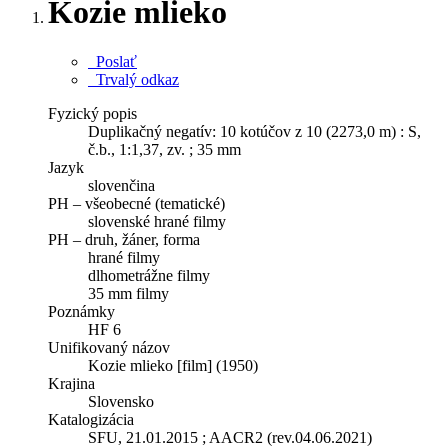
Kozie mlieko
Poslať
Trvalý odkaz
Fyzický popis
Duplikačný negatív: 10 kotúčov z 10 (2273,0 m) : S,
č.b., 1:1,37, zv. ; 35 mm
Jazyk
slovenčina
PH – všeobecné (tematické)
slovenské hrané filmy
PH – druh, žáner, forma
hrané filmy
dlhometrážne filmy
35 mm filmy
Poznámky
HF 6
Unifikovaný názov
Kozie mlieko [film] (1950)
Krajina
Slovensko
Katalogizácia
SFU, 21.01.2015 ; AACR2 (rev.04.06.2021)