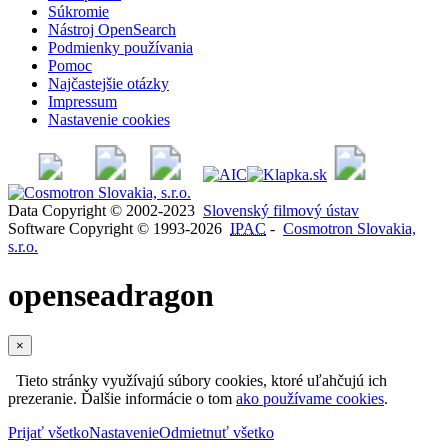
Súkromie
Nástroj OpenSearch
Podmienky používania
Pomoc
Najčastejšie otázky
Impressum
Nastavenie cookies
Data Copyright © 2002-2023
Slovenský filmový ústav
Software Copyright © 1993-2026
IPAC
-
Cosmotron Slovakia,
s.r.o.
openseadragon
×
Tieto stránky využívajú súbory cookies, ktoré uľahčujú ich
prezeranie. Ďalšie informácie o tom
ako používame cookies
.
Prijať všetko
Nastavenie
Odmietnuť všetko