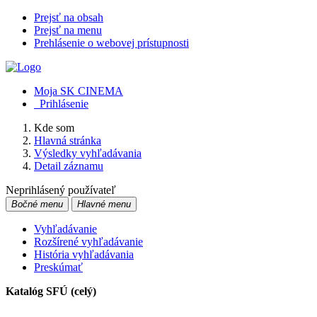
Prejsť na obsah
Prejsť na menu
Prehlásenie o webovej prístupnosti
Moja SK CINEMA
Prihlásenie
Kde som
Hlavná stránka
Výsledky vyhľadávania
Detail záznamu
Neprihlásený používateľ
Bočné menu
Hlavné menu
Vyhľadávanie
Rozšírené vyhľadávanie
História vyhľadávania
Preskúmať
Katalóg SFÚ (celý)