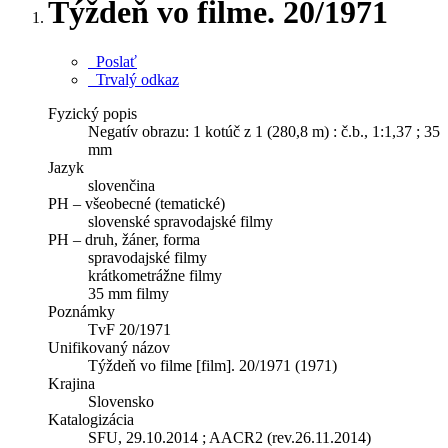
Týždeň vo filme. 20/1971
Poslať
Trvalý odkaz
Fyzický popis
Negatív obrazu: 1 kotúč z 1 (280,8 m) : č.b., 1:1,37 ; 35
mm
Jazyk
slovenčina
PH – všeobecné (tematické)
slovenské spravodajské filmy
PH – druh, žáner, forma
spravodajské filmy
krátkometrážne filmy
35 mm filmy
Poznámky
TvF 20/1971
Unifikovaný názov
Týždeň vo filme [film]. 20/1971 (1971)
Krajina
Slovensko
Katalogizácia
SFU, 29.10.2014 ; AACR2 (rev.26.11.2014)