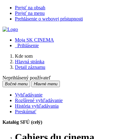
Prejsť na obsah
Prejsť na menu
Prehlásenie o webovej prístupnosti
Moja SK CINEMA
Prihlásenie
Kde som
Hlavná stránka
Detail záznamu
Neprihlásený používateľ
Bočné menu
Hlavné menu
Vyhľadávanie
Rozšírené vyhľadávanie
História vyhľadávania
Preskúmať
Katalóg SFÚ (celý)
Cahiers du cinema