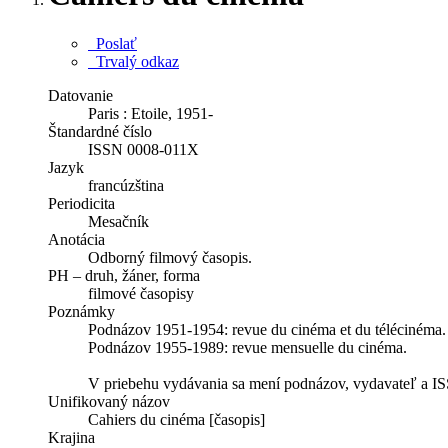
Poslať
Trvalý odkaz
Datovanie
Paris : Etoile, 1951-
Štandardné číslo
ISSN 0008-011X
Jazyk
francúzština
Periodicita
Mesačník
Anotácia
Odborný filmový časopis.
PH – druh, žáner, forma
filmové časopisy
Poznámky
Podnázov 1951-1954: revue du cinéma et du télécinéma.
Podnázov 1955-1989: revue mensuelle du cinéma.
V priebehu vydávania sa mení podnázov, vydavateľ a I
Unifikovaný názov
Cahiers du cinéma [časopis]
Krajina