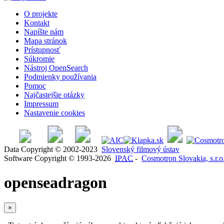
O projekte
Kontakt
Napíšte nám
Mapa stránok
Prístupnosť
Súkromie
Nástroj OpenSearch
Podmienky používania
Pomoc
Najčastejšie otázky
Impressum
Nastavenie cookies
Data Copyright © 2002-2023
Slovenský filmový ústav
Software Copyright © 1993-2026
IPAC
-
Cosmotron Slovakia, s.r.o
openseadragon
×