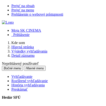
Prejsť na obsah
Prejsť na menu
Prehlásenie o webovej prístupnosti
Moja SK CINEMA
Prihlásenie
Kde som
Hlavná stránka
Výsledky vyhľadávania
Detail záznamu
Neprihlásený používateľ
Bočné menu
Hlavné menu
Vyhľadávanie
Rozšírené vyhľadávanie
História vyhľadávania
Preskúmať
Heslár SFÚ