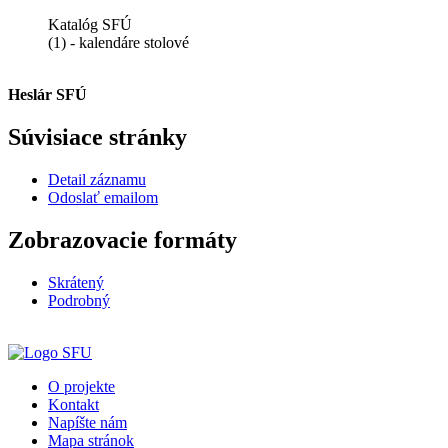
Katalóg SFÚ
(1) - kalendáre stolové
Heslár SFÚ
Súvisiace stránky
Detail záznamu
Odoslať emailom
Zobrazovacie formáty
Skrátený
Podrobný
O projekte
Kontakt
Napíšte nám
Mapa stránok