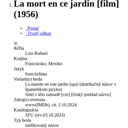
La mort en ce jardin [film]
(1956)
Poslať
Trvalý odkaz
\n
Réžia
Luis Buñuel
Krajina
Francúzsko, Mexiko
Jazyk
francúzština
Variant(y) hesla
La muerte en este jardin [spa] [distribučný názov v
španielskom jazyku]
Smrt v této zahradě [cze] [český preklad názvu]
Zdroj(e) overenia
www(IMDb), cit. 2.10.2024
Katalogizácia
SFU (rev.03.10.2024)
Typ hesla
unifikovaný názov