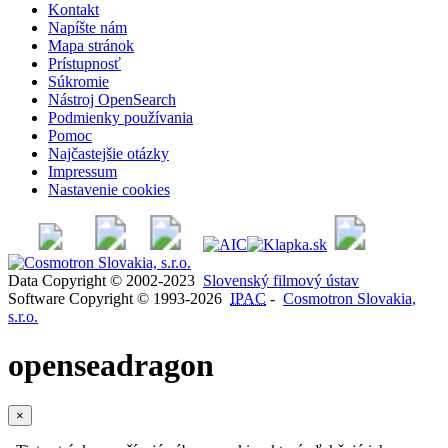
Kontakt
Napíšte nám
Mapa stránok
Prístupnosť
Súkromie
Nástroj OpenSearch
Podmienky používania
Pomoc
Najčastejšie otázky
Impressum
Nastavenie cookies
Data Copyright © 2002-2023
Slovenský filmový ústav
Software Copyright © 1993-2026
IPAC
-
Cosmotron Slovakia,
s.r.o.
openseadragon
×