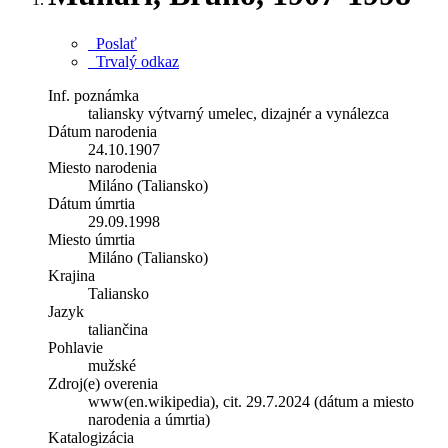
Poslať
Trvalý odkaz
Inf. poznámka
taliansky výtvarný umelec, dizajnér a vynálezca
Dátum narodenia
24.10.1907
Miesto narodenia
Miláno (Taliansko)
Dátum úmrtia
29.09.1998
Miesto úmrtia
Miláno (Taliansko)
Krajina
Taliansko
Jazyk
taliančina
Pohlavie
mužské
Zdroj(e) overenia
www(en.wikipedia), cit. 29.7.2024 (dátum a miesto
narodenia a úmrtia)
Katalogizácia