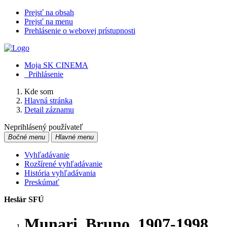
Prejsť na obsah
Prejsť na menu
Prehlásenie o webovej prístupnosti
Moja SK CINEMA
Prihlásenie
Kde som
Hlavná stránka
Detail záznamu
Neprihlásený používateľ
Bočné menu
Hlavné menu
Vyhľadávanie
Rozšírené vyhľadávanie
História vyhľadávania
Preskúmať
Heslár SFÚ
Munari, Bruno, 1907-1998