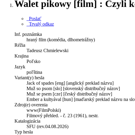
Walet pikowy [film] : Czyli k
Poslať
Trvalý odkaz
Inf. poznámka
hraný film (komédia, dlhometrážny)
Réžia
Tadeusz Chmielewski
Krajina
Poľsko
Jazyk
poľština
Variant(y) hesla
Jack of spades [eng] [anglický preklad názvu]
Muž so psom [slo] [slovenský distribučný názov]
Muž se psem [cze] [český distribučný názov]
Ember a kultyával [hun] [maďarský preklad názvu na slo
Zdroj(e) overenia
www(FilmPolski)
Filmový přehled. - č. 23 (1961), nestr.
Katalogizácia
SFU (rev.04.08.2026)
Typ hesla