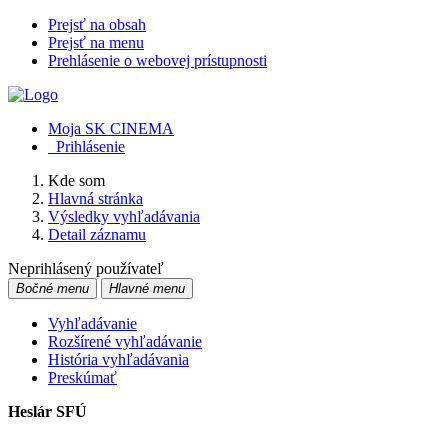
Prejsť na obsah
Prejsť na menu
Prehlásenie o webovej prístupnosti
Moja SK CINEMA
Prihlásenie
Kde som
Hlavná stránka
Výsledky vyhľadávania
Detail záznamu
Neprihlásený používateľ
Bočné menu
Hlavné menu
Vyhľadávanie
Rozšírené vyhľadávanie
História vyhľadávania
Preskúmať
Heslár SFÚ