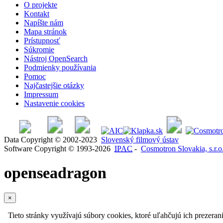
O projekte
Kontakt
Napíšte nám
Mapa stránok
Prístupnosť
Súkromie
Nástroj OpenSearch
Podmienky používania
Pomoc
Najčastejšie otázky
Impressum
Nastavenie cookies
Data Copyright © 2002-2023
Slovenský filmový ústav
Software Copyright © 1993-2026
IPAC
-
Cosmotron Slovakia, s.r.o
openseadragon
×
Tieto stránky využívajú súbory cookies, ktoré uľahčujú ich prezeran