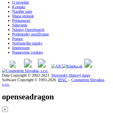
O projekte
Kontakt
Napíšte nám
Mapa stránok
Prístupnosť
Súkromie
Nástroj OpenSearch
Podmienky používania
Pomoc
Najčastejšie otázky
Impressum
Nastavenie cookies
Data Copyright © 2002-2023
Slovenský filmový ústav
Software Copyright © 1993-2026
IPAC
-
Cosmotron Slovakia,
s.r.o.
openseadragon
×