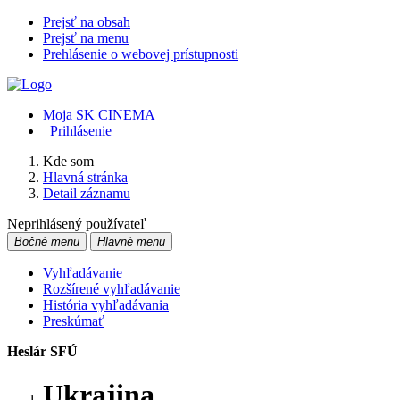
Prejsť na obsah
Prejsť na menu
Prehlásenie o webovej prístupnosti
Moja SK CINEMA
Prihlásenie
Kde som
Hlavná stránka
Detail záznamu
Neprihlásený používateľ
Bočné menu
Hlavné menu
Vyhľadávanie
Rozšírené vyhľadávanie
História vyhľadávania
Preskúmať
Heslár SFÚ
Ukrajina