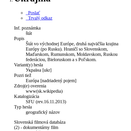
Poslať
Trvalý odkaz
Inf. poznámka
štát
Popis
Štát vo východnej Európe, druhá najväčšia krajina
Európy (po Rusku). Hraničí so Slovenskom,
Maďarskom, Rumunskom, Moldavskom, Ruskou
federáciou, Bieloruskom a s Poľskom.
Variant(y) hesla
Україна [ukr]
Pozri tiež
Európa [nadriadený pojem]
Zdroj(e) overenia
www(sk.wikipedia)
Katalogizácia
SFU (rev.16.11.2013)
Typ hesla
geografický názov
Slovenská filmová databáza
(2) - dokumentárny film