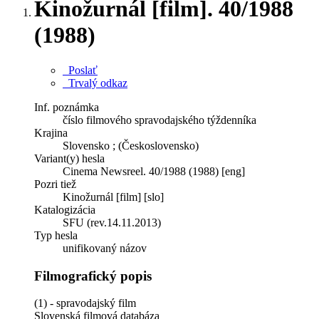
Kinožurnál [film]. 40/1988
(1988)
Poslať
Trvalý odkaz
Inf. poznámka
číslo filmového spravodajského týždenníka
Krajina
Slovensko ; (Československo)
Variant(y) hesla
Cinema Newsreel. 40/1988 (1988) [eng]
Pozri tiež
Kinožurnál [film] [slo]
Katalogizácia
SFU (rev.14.11.2013)
Typ hesla
unifikovaný názov
Filmografický popis
(1) - spravodajský film
Slovenská filmová databáza