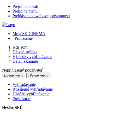
Prejsť na obsah
Prejsť na menu
Prehlásenie o webovej prístupnosti
Moja SK CINEMA
Prihlásenie
Kde som
Hlavná stránka
Výsledky vyhľadávania
Detail záznamu
Neprihlásený používateľ
Bočné menu
Hlavné menu
Vyhľadávanie
Rozšírené vyhľadávanie
História vyhľadávania
Preskúmať
Heslár SFÚ