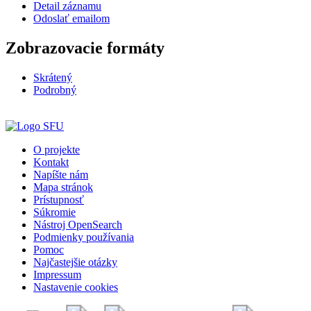
Detail záznamu
Odoslať emailom
Zobrazovacie formáty
Skrátený
Podrobný
O projekte
Kontakt
Napíšte nám
Mapa stránok
Prístupnosť
Súkromie
Nástroj OpenSearch
Podmienky používania
Pomoc
Najčastejšie otázky
Impressum
Nastavenie cookies