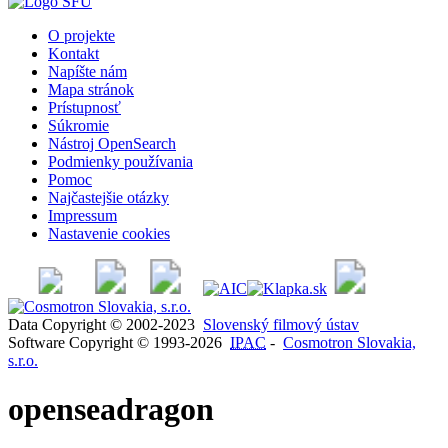
O projekte
Kontakt
Napíšte nám
Mapa stránok
Prístupnosť
Súkromie
Nástroj OpenSearch
Podmienky používania
Pomoc
Najčastejšie otázky
Impressum
Nastavenie cookies
Data Copyright © 2002-2023
Slovenský filmový ústav
Software Copyright © 1993-2026
IPAC
-
Cosmotron Slovakia,
s.r.o.
openseadragon