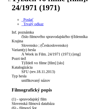
24/1971 (1971)
Poslať
Trvalý odkaz
Inf. poznámka
číslo filmového spravodajského týždenníka
Krajina
Slovensko ; (Československo)
Variant(y) hesla
A Week in Film. 24/1971 (1971) [eng]
Pozri tiež
Týždeň vo filme [film] [slo]
Katalogizácia
SFU (rev.18.11.2013)
Typ hesla
unifikovaný názov
Filmografický popis
(1) - spravodajský film
Slovenská filmová databáza
(6) - filmový šot