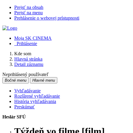
Prejsť na obsah
Prejsť na menu
Prehlásenie o webovej prístupnosti
Moja SK CINEMA
Prihlásenie
Kde som
Hlavná stránka
Detail záznamu
Neprihlásený používateľ
Bočné menu
Hlavné menu
Vyhľadávanie
Rozšírené vyhľadávanie
História vyhľadávania
Preskúmať
Heslár SFÚ
Týždeň vo filme [film].