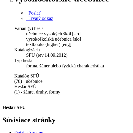
Poslať
Trvalý odkaz
Variant(y) hesla
učebnice vysokých škôl [slo]
vysokoškolská učebnica [slo]
textbooks (higher) [eng]
Katalogizácia
SFU (rev.14.09.2012)
Typ hesla
forma, žáner alebo fyzická charakteristika
Katalóg SFÚ
(78) - učebnice
Heslár SFÚ
(1) - žánre, druhy, formy
Heslár SFÚ
Súvisiace stránky
Detail záznamu