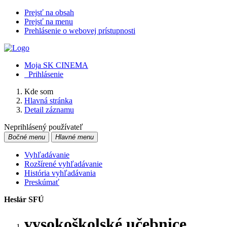
Prejsť na obsah
Prejsť na menu
Prehlásenie o webovej prístupnosti
Moja SK CINEMA
Prihlásenie
Kde som
Hlavná stránka
Detail záznamu
Neprihlásený používateľ
Bočné menu
Hlavné menu
Vyhľadávanie
Rozšírené vyhľadávanie
História vyhľadávania
Preskúmať
Heslár SFÚ
vysokoškolské učebnice