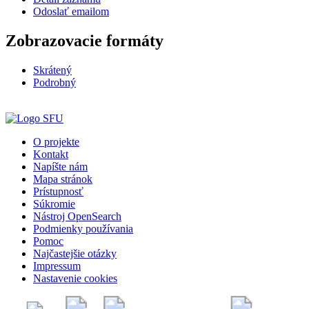
Odoslať emailom
Zobrazovacie formáty
Skrátený
Podrobný
O projekte
Kontakt
Napíšte nám
Mapa stránok
Prístupnosť
Súkromie
Nástroj OpenSearch
Podmienky používania
Pomoc
Najčastejšie otázky
Impressum
Nastavenie cookies