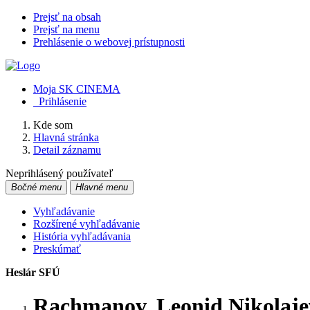
Prejsť na obsah
Prejsť na menu
Prehlásenie o webovej prístupnosti
Moja SK CINEMA
Prihlásenie
Kde som
Hlavná stránka
Detail záznamu
Neprihlásený používateľ
Bočné menu
Hlavné menu
Vyhľadávanie
Rozšírené vyhľadávanie
História vyhľadávania
Preskúmať
Heslár SFÚ
Rachmanov, Leonid Nikolajev