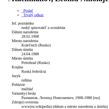
Poslať
Trvalý odkaz
Inf. poznámka
ruský spisovateľ a scenárista
Dátum narodenia
28.02.1908
Miesto narodenia
Koteľnich (Rusko)
Dátum úmrtia
24.04.1988
Miesto úmrtia
Petrohrad (Rusko)
Krajina
Ruská federácia
Jazyk
ruština
Pohlavie
mužské
Variant(y) hesla
Рахманов, Леонид Николаевич, 1908-1988 [rus]
Zdroj(e) overenia
www(ru.wikipedia) (dátum a miesto narodenia a úmrtia)