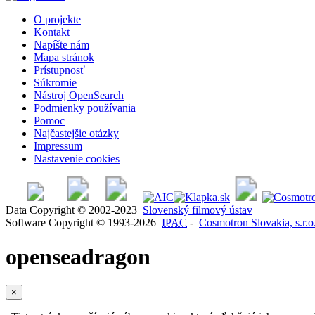
O projekte
Kontakt
Napíšte nám
Mapa stránok
Prístupnosť
Súkromie
Nástroj OpenSearch
Podmienky používania
Pomoc
Najčastejšie otázky
Impressum
Nastavenie cookies
Data Copyright © 2002-2023
Slovenský filmový ústav
Software Copyright © 1993-2026
IPAC
-
Cosmotron Slovakia, s.r.o
openseadragon
×