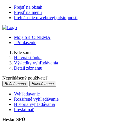
Prejsť na obsah
Prejsť na menu
Prehlásenie o webovej prístupnosti
Moja SK CINEMA
Prihlásenie
Kde som
Hlavná stránka
Výsledky vyhľadávania
Detail záznamu
Neprihlásený používateľ
Bočné menu
Hlavné menu
Vyhľadávanie
Rozšírené vyhľadávanie
História vyhľadávania
Preskúmať
Heslár SFÚ