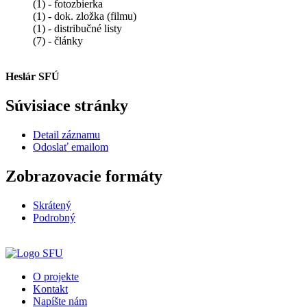
(1) - fotozbierka
(1) - dok. zložka (filmu)
(1) - distribučné listy
(7) - články
Heslár SFÚ
Súvisiace stránky
Detail záznamu
Odoslať emailom
Zobrazovacie formáty
Skrátený
Podrobný
O projekte
Kontakt
Napíšte nám