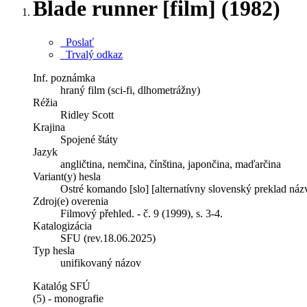
Blade runner [film] (1982)
Poslať
Trvalý odkaz
Inf. poznámka
hraný film (sci-fi, dlhometrážny)
Réžia
Ridley Scott
Krajina
Spojené štáty
Jazyk
angličtina, nemčina, čínština, japončina, maďarčina
Variant(y) hesla
Ostré komando [slo] [alternatívny slovenský preklad náz
Zdroj(e) overenia
Filmový přehled. - č. 9 (1999), s. 3-4.
Katalogizácia
SFU (rev.18.06.2025)
Typ hesla
unifikovaný názov
Katalóg SFÚ
(5) - monografie