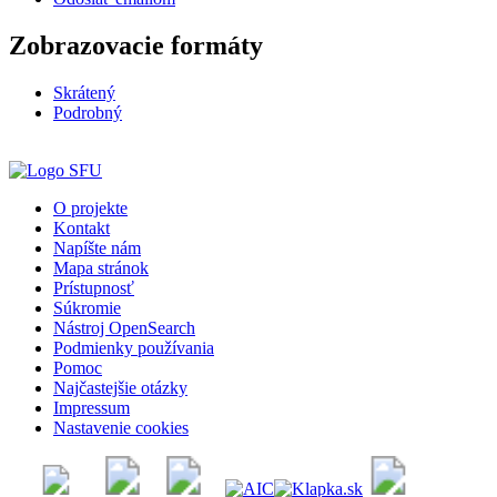
Zobrazovacie formáty
Skrátený
Podrobný
O projekte
Kontakt
Napíšte nám
Mapa stránok
Prístupnosť
Súkromie
Nástroj OpenSearch
Podmienky používania
Pomoc
Najčastejšie otázky
Impressum
Nastavenie cookies