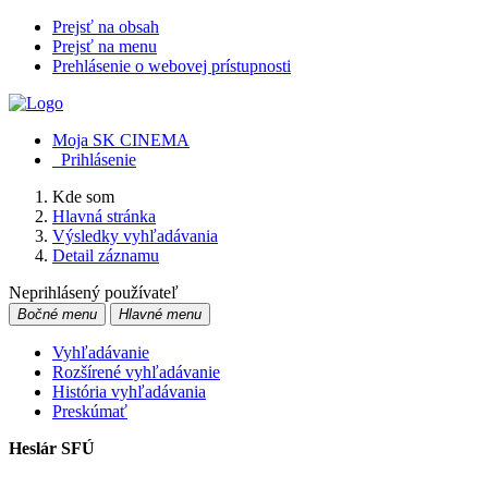
Prejsť na obsah
Prejsť na menu
Prehlásenie o webovej prístupnosti
Moja SK CINEMA
Prihlásenie
Kde som
Hlavná stránka
Výsledky vyhľadávania
Detail záznamu
Neprihlásený používateľ
Bočné menu
Hlavné menu
Vyhľadávanie
Rozšírené vyhľadávanie
História vyhľadávania
Preskúmať
Heslár SFÚ