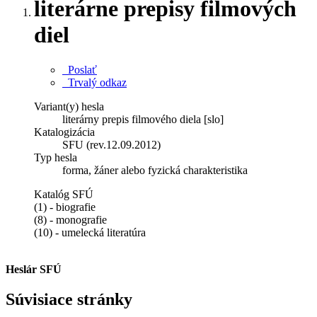
literárne prepisy filmových
diel
Poslať
Trvalý odkaz
Variant(y) hesla
literárny prepis filmového diela [slo]
Katalogizácia
SFU (rev.12.09.2012)
Typ hesla
forma, žáner alebo fyzická charakteristika
Katalóg SFÚ
(1) - biografie
(8) - monografie
(10) - umelecká literatúra
Heslár SFÚ
Súvisiace stránky