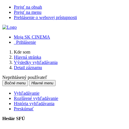
Prejsť na obsah
Prejsť na menu
Prehlásenie o webovej prístupnosti
Moja SK CINEMA
Prihlásenie
Kde som
Hlavná stránka
Výsledky vyhľadávania
Detail záznamu
Neprihlásený používateľ
Bočné menu
Hlavné menu
Vyhľadávanie
Rozšírené vyhľadávanie
História vyhľadávania
Preskúmať
Heslár SFÚ