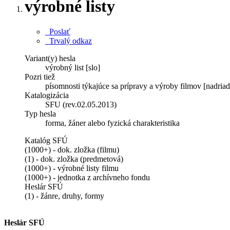
výrobné listy
Poslať
Trvalý odkaz
Variant(y) hesla
výrobný list [slo]
Pozri tiež
písomnosti týkajúce sa prípravy a výroby filmov [nadria
Katalogizácia
SFU (rev.02.05.2013)
Typ hesla
forma, žáner alebo fyzická charakteristika
Katalóg SFÚ
(1000+) - dok. zložka (filmu)
(1) - dok. zložka (predmetová)
(1000+) - výrobné listy filmu
(1000+) - jednotka z archívneho fondu
Heslár SFÚ
(1) - žánre, druhy, formy
Heslár SFÚ