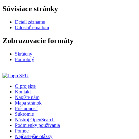
Súvisiace stránky
Detail záznamu
Odoslať emailom
Zobrazovacie formáty
Skrátený
Podrobný
O projekte
Kontakt
Napíšte nám
Mapa stránok
Prístupnosť
Súkromie
Nástroj OpenSearch
Podmienky používania
Pomoc
Najčastejšie otázky