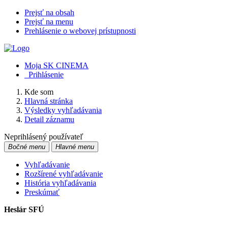
Prejsť na obsah
Prejsť na menu
Prehlásenie o webovej prístupnosti
Moja SK CINEMA
Prihlásenie
Kde som
Hlavná stránka
Výsledky vyhľadávania
Detail záznamu
Neprihlásený používateľ
Bočné menu
Hlavné menu
Vyhľadávanie
Rozšírené vyhľadávanie
História vyhľadávania
Preskúmať
Heslár SFÚ