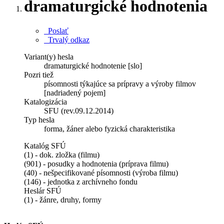
dramaturgické hodnotenia
Poslať
Trvalý odkaz
Variant(y) hesla
dramaturgické hodnotenie [slo]
Pozri tiež
písomnosti týkajúce sa prípravy a výroby filmov
[nadriadený pojem]
Katalogizácia
SFU (rev.09.12.2014)
Typ hesla
forma, žáner alebo fyzická charakteristika
Katalóg SFÚ
(1) - dok. zložka (filmu)
(901) - posudky a hodnotenia (príprava filmu)
(40) - nešpecifikované písomnosti (výroba filmu)
(146) - jednotka z archívneho fondu
Heslár SFÚ
(1) - žánre, druhy, formy