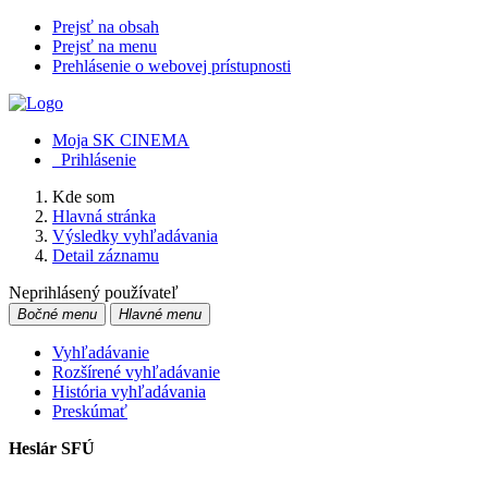
Prejsť na obsah
Prejsť na menu
Prehlásenie o webovej prístupnosti
Moja SK CINEMA
Prihlásenie
Kde som
Hlavná stránka
Výsledky vyhľadávania
Detail záznamu
Neprihlásený používateľ
Bočné menu
Hlavné menu
Vyhľadávanie
Rozšírené vyhľadávanie
História vyhľadávania
Preskúmať
Heslár SFÚ