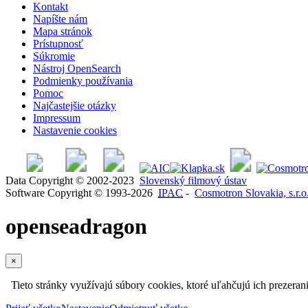
Kontakt
Napíšte nám
Mapa stránok
Prístupnosť
Súkromie
Nástroj OpenSearch
Podmienky používania
Pomoc
Najčastejšie otázky
Impressum
Nastavenie cookies
Data Copyright © 2002-2023
Slovenský filmový ústav
Software Copyright © 1993-2026
IPAC
-
Cosmotron Slovakia, s.r.o
openseadragon
×
Tieto stránky využívajú súbory cookies, ktoré uľahčujú ich prezeran