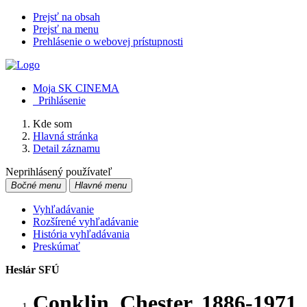
Prejsť na obsah
Prejsť na menu
Prehlásenie o webovej prístupnosti
Moja SK CINEMA
Prihlásenie
Kde som
Hlavná stránka
Detail záznamu
Neprihlásený používateľ
Bočné menu
Hlavné menu
Vyhľadávanie
Rozšírené vyhľadávanie
História vyhľadávania
Preskúmať
Heslár SFÚ
Conklin, Chester, 1886-1971