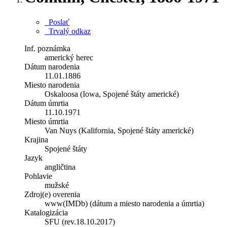
Poslať
Trvalý odkaz
Inf. poznámka
americký herec
Dátum narodenia
11.01.1886
Miesto narodenia
Oskaloosa (Iowa, Spojené štáty americké)
Dátum úmrtia
11.10.1971
Miesto úmrtia
Van Nuys (Kalifornia, Spojené štáty americké)
Krajina
Spojené štáty
Jazyk
angličtina
Pohlavie
mužské
Zdroj(e) overenia
www(IMDb) (dátum a miesto narodenia a úmrtia)
Katalogizácia
SFU (rev.18.10.2017)