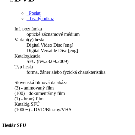
Poslať
Trvalý odkaz
Inf. poznámka
optické záznamové médium
Variant(y) hesla
Digital Video Disc [eng]
Digital Versatile Disc [eng]
Katalogizácia
SFU (rev.23.09.2009)
Typ hesla
forma, žáner alebo fyzická charakteristika
Slovenská filmová databáza
(3) - animovaný film
(100) - dokumentárny film
(1) - hraný film
Katalóg SFÚ
(1000+) - DVD/Blu-ray/VHS
Heslár SFÚ