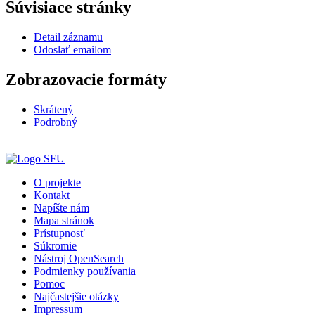
Súvisiace stránky
Detail záznamu
Odoslať emailom
Zobrazovacie formáty
Skrátený
Podrobný
O projekte
Kontakt
Napíšte nám
Mapa stránok
Prístupnosť
Súkromie
Nástroj OpenSearch
Podmienky používania
Pomoc
Najčastejšie otázky
Impressum