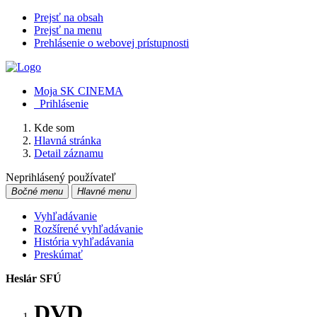
Prejsť na obsah
Prejsť na menu
Prehlásenie o webovej prístupnosti
Moja SK CINEMA
Prihlásenie
Kde som
Hlavná stránka
Detail záznamu
Neprihlásený používateľ
Bočné menu
Hlavné menu
Vyhľadávanie
Rozšírené vyhľadávanie
História vyhľadávania
Preskúmať
Heslár SFÚ
DVD