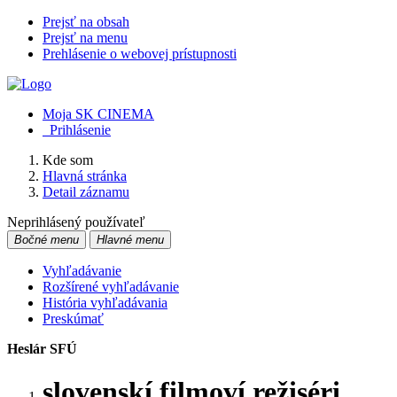
Prejsť na obsah
Prejsť na menu
Prehlásenie o webovej prístupnosti
Moja SK CINEMA
Prihlásenie
Kde som
Hlavná stránka
Detail záznamu
Neprihlásený používateľ
Bočné menu
Hlavné menu
Vyhľadávanie
Rozšírené vyhľadávanie
História vyhľadávania
Preskúmať
Heslár SFÚ
slovenskí filmoví režiséri