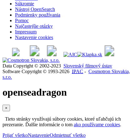
Súkromie
Nástroj OpenSearch
Podmienky používania
Pomoc
Najčastejšie otázky
Impressum
Nastavenie cookies
Data Copyright © 2002-2023
Slovenský filmový ústav
Software Copyright © 1993-2026
IPAC
-
Cosmotron Slovakia,
s.r.o.
openseadragon
×
Tieto stránky využívajú súbory cookies, ktoré uľahčujú ich
prezeranie. Ďalšie informácie o tom
ako používame cookies
.
Prijať všetko
Nastavenie
Odmietnuť všetko