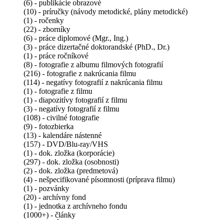
(6) - publikácie obrazové
(10) - príručky (návody metodické, plány metodické)
(1) - ročenky
(22) - zborníky
(6) - práce diplomové (Mgr., Ing.)
(3) - práce dizertačné doktorandské (PhD., Dr.)
(1) - práce ročníkové
(8) - fotografie z albumu filmových fotografií
(216) - fotografie z nakrúcania filmu
(114) - negatívy fotografií z nakrúcania filmu
(1) - fotografie z filmu
(1) - diapozitívy fotografií z filmu
(3) - negatívy fotografií z filmu
(108) - civilné fotografie
(9) - fotozbierka
(13) - kalendáre nástenné
(157) - DVD/Blu-ray/VHS
(1) - dok. zložka (korporácie)
(297) - dok. zložka (osobnosti)
(2) - dok. zložka (predmetová)
(4) - nešpecifikované písomnosti (príprava filmu)
(1) - pozvánky
(20) - archívny fond
(1) - jednotka z archívneho fondu
(1000+) - články