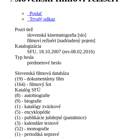
Poslať
Trvalý odkaz
Pozri tiež
slovenská kinematografia [slo]
filmoví režiséri [nadriadený pojem]
Katalogizácia
SFU, 18.10.2007 (rev.08.02.2016)
Typ hesla
predmetové heslo
Slovenská filmová databáza
(19) - dokumentárny film
(164) - filmový šot
Katalóg SFÚ
(8) - autobiografie
(9) - biografie
(1) - katalógy zväzkové
(5) - encyklopédie
(1) - publikácie jubilejné (pamätnice)
(3) - kalendáre textové
(52) - monografie
(1) - periodiká nepravé