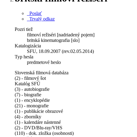
Poslať
Trvalý odkaz
Pozri tiež
filmoví režiséri [nadriadený pojem]
britská kinematografia [slo]
Katalogizácia
SFU, 18.09.2007 (rev.02.05.2014)
Typ hesla
predmetové heslo
Slovenská filmová databáza
(2) - filmový šot
Katalóg SFÚ
(3) - autobiografie
(7) - biografie
(1) - encyklopédie
(21) - monografie
(1) - publikácie obrazové
(4) - zborníky
(1) - kalendáre nástenné
(2) - DVD/Blu-ray/VHS
(110) - dok. zložka (osobnosti)