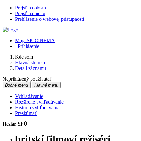
Prejsť na obsah
Prejsť na menu
Prehlásenie o webovej prístupnosti
Moja SK CINEMA
Prihlásenie
Kde som
Hlavná stránka
Detail záznamu
Neprihlásený používateľ
Bočné menu
Hlavné menu
Vyhľadávanie
Rozšírené vyhľadávanie
História vyhľadávania
Preskúmať
Heslár SFÚ
britskí filmoví režiséri