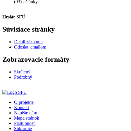
(93) - články
Heslár SFÚ
Súvisiace stránky
Detail záznamu
Odoslať emailom
Zobrazovacie formáty
Skrátený
Podrobný
O projekte
Kontakt
Napíšte nám
Mapa stránok
Prístupnosť
Súkromie