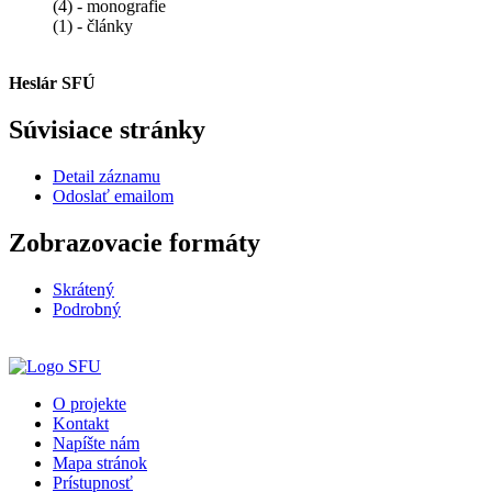
(4) - monografie
(1) - články
Heslár SFÚ
Súvisiace stránky
Detail záznamu
Odoslať emailom
Zobrazovacie formáty
Skrátený
Podrobný
O projekte
Kontakt
Napíšte nám
Mapa stránok
Prístupnosť