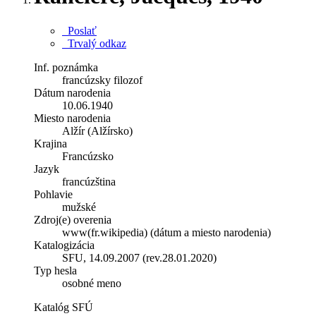
Poslať
Trvalý odkaz
Inf. poznámka
francúzsky filozof
Dátum narodenia
10.06.1940
Miesto narodenia
Alžír (Alžírsko)
Krajina
Francúzsko
Jazyk
francúzština
Pohlavie
mužské
Zdroj(e) overenia
www(fr.wikipedia) (dátum a miesto narodenia)
Katalogizácia
SFU, 14.09.2007 (rev.28.01.2020)
Typ hesla
osobné meno
Katalóg SFÚ