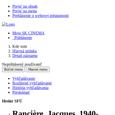
Prejsť na obsah
Prejsť na menu
Prehlásenie o webovej prístupnosti
Moja SK CINEMA
Prihlásenie
Kde som
Hlavná stránka
Detail záznamu
Neprihlásený používateľ
Bočné menu
Hlavné menu
Vyhľadávanie
Rozšírené vyhľadávanie
História vyhľadávania
Preskúmať
Heslár SFÚ
Rancière, Jacques, 1940-