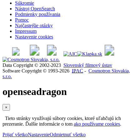
Súkromie
Nástroj OpenSearch
Podmienky používania
Pomoc
Najčastejšie otázky
Impressum
Nastavenie cookies
Data Copyright © 2002-2023
Slovenský filmový ústav
Software Copyright © 1993-2026
IPAC
-
Cosmotron Slovakia,
s.r.o.
openseadragon
×
Tieto stránky využívajú súbory cookies, ktoré uľahčujú ich
prezeranie. Ďalšie informácie o tom
ako používame cookies
.
Prijať všetko
Nastavenie
Odmietnuť všetko