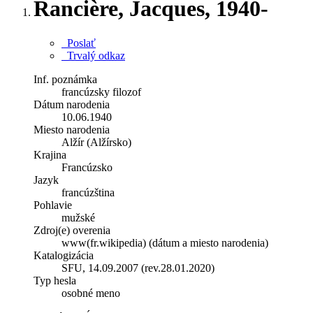
Rancière, Jacques, 1940-
Poslať
Trvalý odkaz
Inf. poznámka
francúzsky filozof
Dátum narodenia
10.06.1940
Miesto narodenia
Alžír (Alžírsko)
Krajina
Francúzsko
Jazyk
francúzština
Pohlavie
mužské
Zdroj(e) overenia
www(fr.wikipedia) (dátum a miesto narodenia)
Katalogizácia
SFU, 14.09.2007 (rev.28.01.2020)
Typ hesla
osobné meno