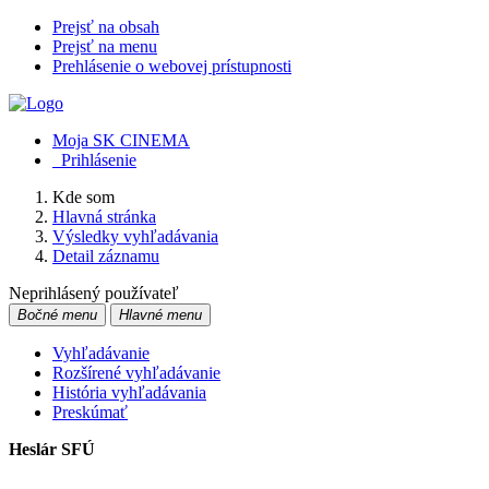
Prejsť na obsah
Prejsť na menu
Prehlásenie o webovej prístupnosti
Moja SK CINEMA
Prihlásenie
Kde som
Hlavná stránka
Výsledky vyhľadávania
Detail záznamu
Neprihlásený používateľ
Bočné menu
Hlavné menu
Vyhľadávanie
Rozšírené vyhľadávanie
História vyhľadávania
Preskúmať
Heslár SFÚ