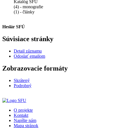
Katalóg SFÚ
(4) - monografie
(1) - články
Heslár SFÚ
Súvisiace stránky
Detail záznamu
Odoslať emailom
Zobrazovacie formáty
Skrátený
Podrobný
O projekte
Kontakt
Napíšte nám
Mapa stránok