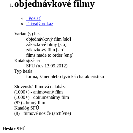
objednávkové filmy
Poslať
Trvalý odkaz
Variant(y) hesla
objednávkový film [slo]
zákazkové filmy [slo]
zákazkový film [slo]
films made to order [eng]
Katalogizácia
SFU (rev.13.09.2012)
Typ hesla
forma, žáner alebo fyzická charakteristika
Slovenská filmová databáza
(1000+) - animovaný film
(1000+) - dokumentárny film
(87) - hraný film
Katalóg SFÚ
(8) - filmové nosiče (archívne)
Heslár SFÚ