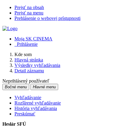
Prejsť na obsah
Prejsť na menu
Prehlásenie o webovej prístupnosti
Moja SK CINEMA
Prihlásenie
Kde som
Hlavná stránka
Výsledky vyhľadávania
Detail záznamu
Neprihlásený používateľ
Bočné menu
Hlavné menu
Vyhľadávanie
Rozšírené vyhľadávanie
História vyhľadávania
Preskúmať
Heslár SFÚ