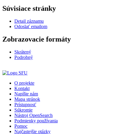
Súvisiace stránky
Detail záznamu
Odoslať emailom
Zobrazovacie formáty
Skrátený
Podrobný
O projekte
Kontakt
Napíšte nám
Mapa stránok
Prístupnosť
Súkromie
Nástroj OpenSearch
Podmienky používania
Pomoc
Najčastejšie otázky