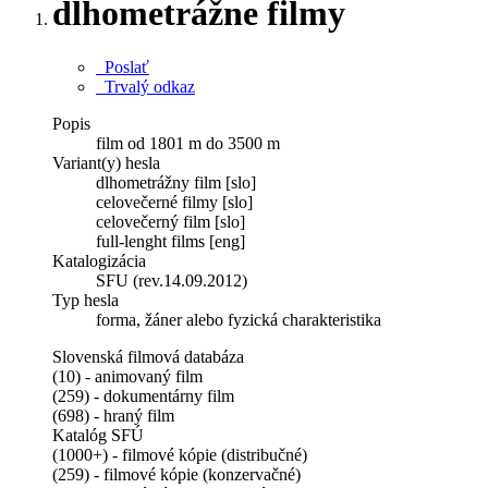
dlhometrážne filmy
Poslať
Trvalý odkaz
Popis
film od 1801 m do 3500 m
Variant(y) hesla
dlhometrážny film [slo]
celovečerné filmy [slo]
celovečerný film [slo]
full-lenght films [eng]
Katalogizácia
SFU (rev.14.09.2012)
Typ hesla
forma, žáner alebo fyzická charakteristika
Slovenská filmová databáza
(10) - animovaný film
(259) - dokumentárny film
(698) - hraný film
Katalóg SFÚ
(1000+) - filmové kópie (distribučné)
(259) - filmové kópie (konzervačné)