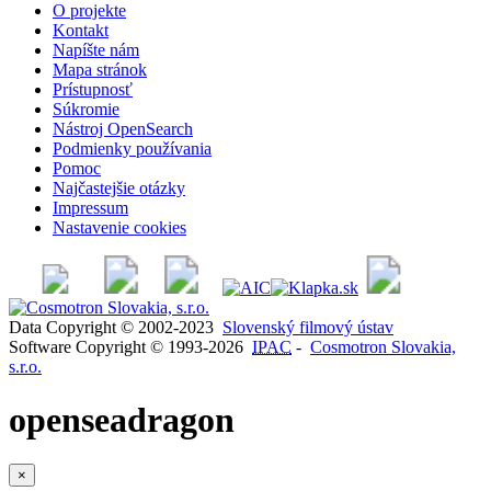
O projekte
Kontakt
Napíšte nám
Mapa stránok
Prístupnosť
Súkromie
Nástroj OpenSearch
Podmienky používania
Pomoc
Najčastejšie otázky
Impressum
Nastavenie cookies
Data Copyright © 2002-2023
Slovenský filmový ústav
Software Copyright © 1993-2026
IPAC
-
Cosmotron Slovakia,
s.r.o.
openseadragon
×