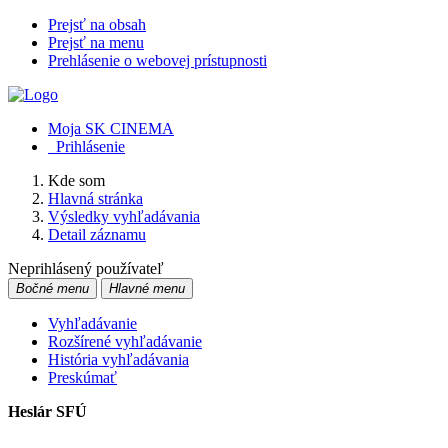
Prejsť na obsah
Prejsť na menu
Prehlásenie o webovej prístupnosti
Moja SK CINEMA
Prihlásenie
Kde som
Hlavná stránka
Výsledky vyhľadávania
Detail záznamu
Neprihlásený používateľ
Bočné menu
Hlavné menu
Vyhľadávanie
Rozšírené vyhľadávanie
História vyhľadávania
Preskúmať
Heslár SFÚ