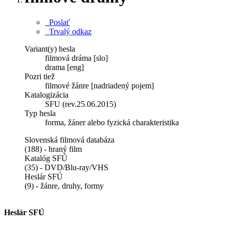
Poslať
Trvalý odkaz
Variant(y) hesla
filmová dráma [slo]
drama [eng]
Pozri tiež
filmové žánre [nadriadený pojem]
Katalogizácia
SFU (rev.25.06.2015)
Typ hesla
forma, žáner alebo fyzická charakteristika
Slovenská filmová databáza
(188) - hraný film
Katalóg SFÚ
(35) - DVD/Blu-ray/VHS
Heslár SFÚ
(9) - žánre, druhy, formy
Heslár SFÚ