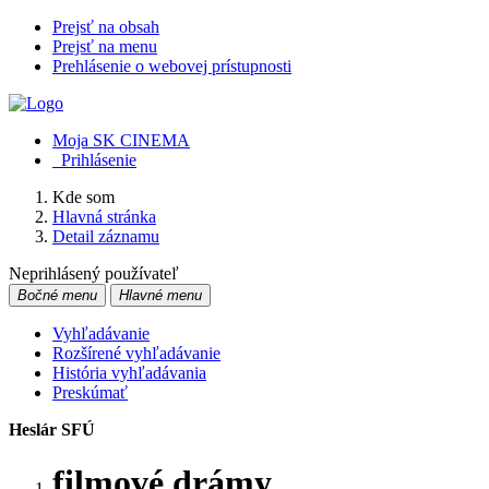
Prejsť na obsah
Prejsť na menu
Prehlásenie o webovej prístupnosti
Moja SK CINEMA
Prihlásenie
Kde som
Hlavná stránka
Detail záznamu
Neprihlásený používateľ
Bočné menu
Hlavné menu
Vyhľadávanie
Rozšírené vyhľadávanie
História vyhľadávania
Preskúmať
Heslár SFÚ
filmové drámy