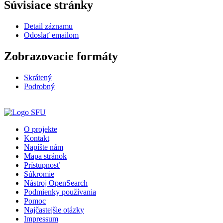
Súvisiace stránky
Detail záznamu
Odoslať emailom
Zobrazovacie formáty
Skrátený
Podrobný
O projekte
Kontakt
Napíšte nám
Mapa stránok
Prístupnosť
Súkromie
Nástroj OpenSearch
Podmienky používania
Pomoc
Najčastejšie otázky
Impressum