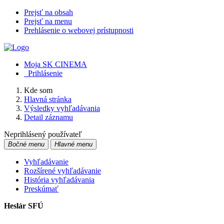
Prejsť na obsah
Prejsť na menu
Prehlásenie o webovej prístupnosti
Moja SK CINEMA
Prihlásenie
Kde som
Hlavná stránka
Výsledky vyhľadávania
Detail záznamu
Neprihlásený používateľ
Bočné menu
Hlavné menu
Vyhľadávanie
Rozšírené vyhľadávanie
História vyhľadávania
Preskúmať
Heslár SFÚ