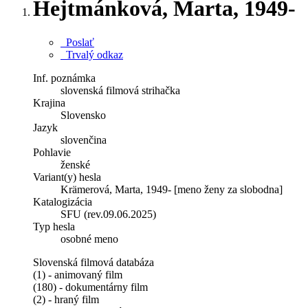
Hejtmánková, Marta, 1949-
Poslať
Trvalý odkaz
Inf. poznámka
slovenská filmová strihačka
Krajina
Slovensko
Jazyk
slovenčina
Pohlavie
ženské
Variant(y) hesla
Krämerová, Marta, 1949- [meno ženy za slobodna]
Katalogizácia
SFU (rev.09.06.2025)
Typ hesla
osobné meno
Slovenská filmová databáza
(1) - animovaný film
(180) - dokumentárny film
(2) - hraný film