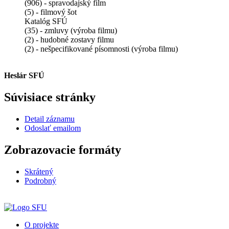
(906) - spravodajský film
(5) - filmový šot
Katalóg SFÚ
(35) - zmluvy (výroba filmu)
(2) - hudobné zostavy filmu
(2) - nešpecifikované písomnosti (výroba filmu)
Heslár SFÚ
Súvisiace stránky
Detail záznamu
Odoslať emailom
Zobrazovacie formáty
Skrátený
Podrobný
O projekte