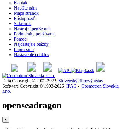
Kontakt
Napíšte nám
Mapa stránok
Prístupnosť
Súkromie
Nástroj OpenSearch
Podmienky používania
Pomoc
Najčastejšie otázky
Impressum
Nastavenie cookies
Data Copyright © 2002-2023
Slovenský filmový ústav
Software Copyright © 1993-2026
IPAC
-
Cosmotron Slovakia,
s.r.o.
openseadragon
×