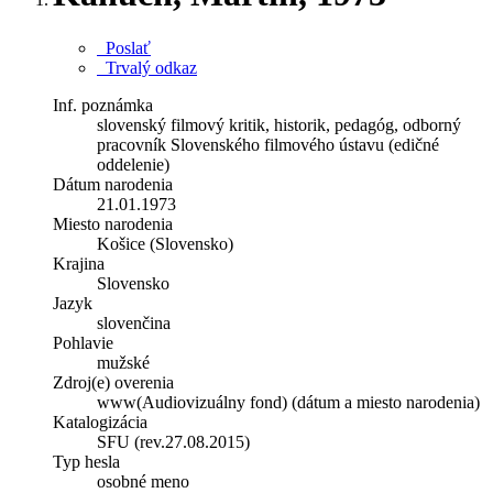
Poslať
Trvalý odkaz
Inf. poznámka
slovenský filmový kritik, historik, pedagóg, odborný
pracovník Slovenského filmového ústavu (edičné
oddelenie)
Dátum narodenia
21.01.1973
Miesto narodenia
Košice (Slovensko)
Krajina
Slovensko
Jazyk
slovenčina
Pohlavie
mužské
Zdroj(e) overenia
www(Audiovizuálny fond) (dátum a miesto narodenia)
Katalogizácia
SFU (rev.27.08.2015)
Typ hesla
osobné meno