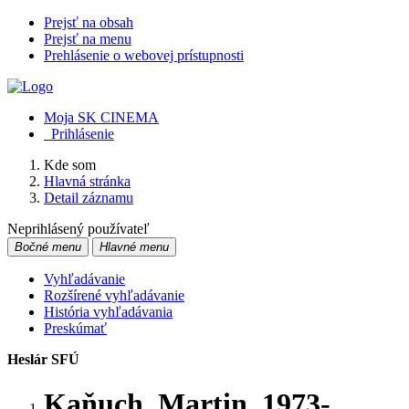
Prejsť na obsah
Prejsť na menu
Prehlásenie o webovej prístupnosti
Moja SK CINEMA
Prihlásenie
Kde som
Hlavná stránka
Detail záznamu
Neprihlásený používateľ
Bočné menu
Hlavné menu
Vyhľadávanie
Rozšírené vyhľadávanie
História vyhľadávania
Preskúmať
Heslár SFÚ
Kaňuch, Martin, 1973-