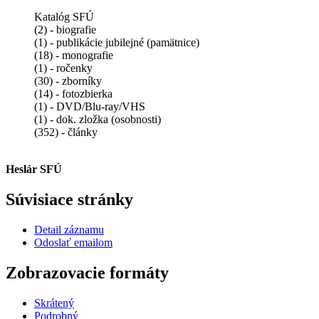
Katalóg SFÚ
(2) - biografie
(1) - publikácie jubilejné (pamätnice)
(18) - monografie
(1) - ročenky
(30) - zborníky
(14) - fotozbierka
(1) - DVD/Blu-ray/VHS
(1) - dok. zložka (osobnosti)
(352) - články
Heslár SFÚ
Súvisiace stránky
Detail záznamu
Odoslať emailom
Zobrazovacie formáty
Skrátený
Podrobný