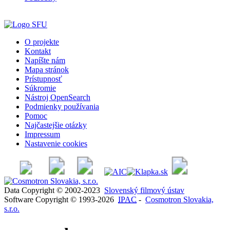
O projekte
Kontakt
Napíšte nám
Mapa stránok
Prístupnosť
Súkromie
Nástroj OpenSearch
Podmienky používania
Pomoc
Najčastejšie otázky
Impressum
Nastavenie cookies
Data Copyright © 2002-2023
Slovenský filmový ústav
Software Copyright © 1993-2026
IPAC
-
Cosmotron Slovakia,
s.r.o.