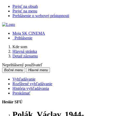
Prejsť na obsah
Prejsť na menu
Prehlásenie o webovej prístupnosti
Moja SK CINEMA
Prihlásenie
Kde som
Hlavná stránka
Detail záznamu
Neprihlásený používateľ
Bočné menu
Hlavné menu
Vyhľadávanie
Rozšírené vyhľadávanie
História vyhľadávania
Preskúmať
Heslár SFÚ
Polák, Václav, 1944-