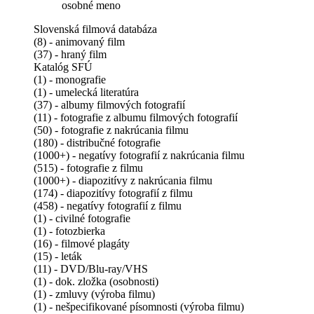
osobné meno
Slovenská filmová databáza
(8) - animovaný film
(37) - hraný film
Katalóg SFÚ
(1) - monografie
(1) - umelecká literatúra
(37) - albumy filmových fotografií
(11) - fotografie z albumu filmových fotografií
(50) - fotografie z nakrúcania filmu
(180) - distribučné fotografie
(1000+) - negatívy fotografií z nakrúcania filmu
(515) - fotografie z filmu
(1000+) - diapozitívy z nakrúcania filmu
(174) - diapozitívy fotografií z filmu
(458) - negatívy fotografií z filmu
(1) - civilné fotografie
(1) - fotozbierka
(16) - filmové plagáty
(15) - leták
(11) - DVD/Blu-ray/VHS
(1) - dok. zložka (osobnosti)
(1) - zmluvy (výroba filmu)
(1) - nešpecifikované písomnosti (výroba filmu)