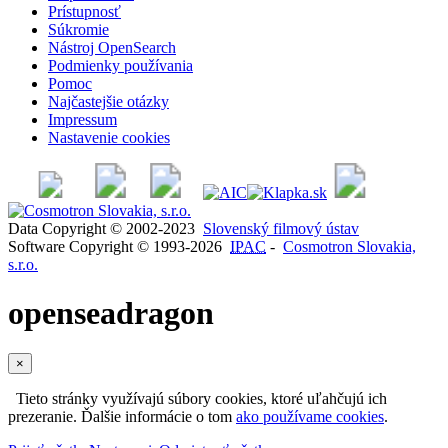
Prístupnosť
Súkromie
Nástroj OpenSearch
Podmienky používania
Pomoc
Najčastejšie otázky
Impressum
Nastavenie cookies
Data Copyright © 2002-2023
Slovenský filmový ústav
Software Copyright © 1993-2026
IPAC
-
Cosmotron Slovakia,
s.r.o.
openseadragon
×
Tieto stránky využívajú súbory cookies, ktoré uľahčujú ich
prezeranie. Ďalšie informácie o tom
ako používame cookies
.