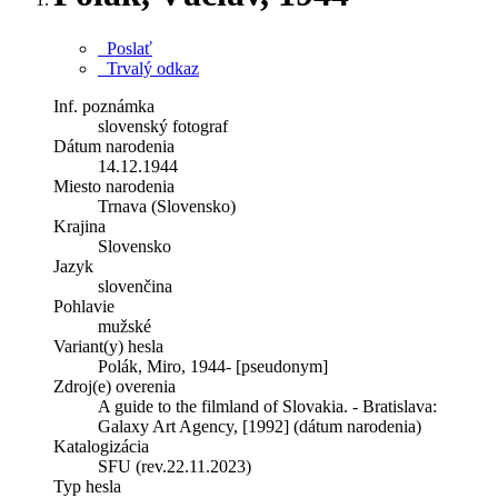
Poslať
Trvalý odkaz
Inf. poznámka
slovenský fotograf
Dátum narodenia
14.12.1944
Miesto narodenia
Trnava (Slovensko)
Krajina
Slovensko
Jazyk
slovenčina
Pohlavie
mužské
Variant(y) hesla
Polák, Miro, 1944- [pseudonym]
Zdroj(e) overenia
A guide to the filmland of Slovakia. - Bratislava:
Galaxy Art Agency, [1992] (dátum narodenia)
Katalogizácia
SFU (rev.22.11.2023)
Typ hesla