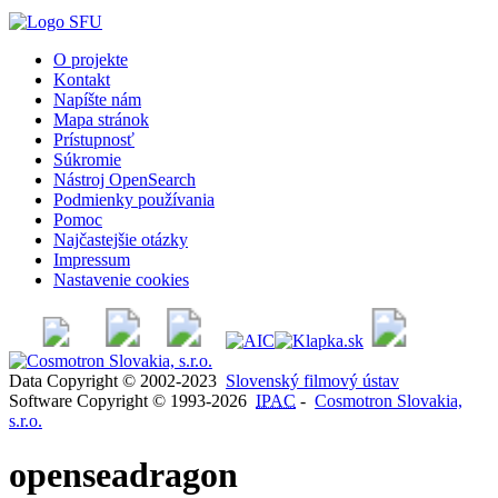
O projekte
Kontakt
Napíšte nám
Mapa stránok
Prístupnosť
Súkromie
Nástroj OpenSearch
Podmienky používania
Pomoc
Najčastejšie otázky
Impressum
Nastavenie cookies
Data Copyright © 2002-2023
Slovenský filmový ústav
Software Copyright © 1993-2026
IPAC
-
Cosmotron Slovakia,
s.r.o.
openseadragon