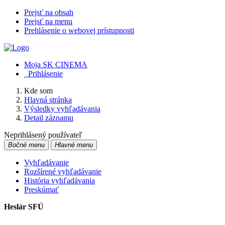
Prejsť na obsah
Prejsť na menu
Prehlásenie o webovej prístupnosti
Moja SK CINEMA
Prihlásenie
Kde som
Hlavná stránka
Výsledky vyhľadávania
Detail záznamu
Neprihlásený používateľ
Bočné menu
Hlavné menu
Vyhľadávanie
Rozšírené vyhľadávanie
História vyhľadávania
Preskúmať
Heslár SFÚ