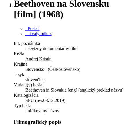
Beethoven na Slovensku
[film] (1968)
Poslať
Trvalý odkaz
Inf. poznámka
televízny dokumentárny film
Réžia
Andrej Kristín
Krajina
Slovensko ; (Československo)
Jazyk
slovenčina
Variant(y) hesla
Beethoven in Slovakia [eng] [anglický preklad názvu]
Katalogizácia
SFU (rev.03.12.2019)
Typ hesla
unifikovaný názov
Filmografický popis