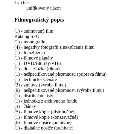
Typ hesla
unifikovaný názov
Filmografický popis
(1) - animovaný film
Katalóg SFÚ
(1) - monografie
(4) - negatívy fotografií z nakrúcania filmu
(1) - fotozbierka
(1) - filmové plagáty
(1) - DVD/Blu-ray/VHS
(1) - dok. zložka (filmu)
(1) - nešpecifikované písomnosti (príprava filmu)
(1) - technické scenáre
(2) - zmluvy (výroba filmu)
(9) - nešpecifikované písomnosti (výroba filmu)
(1) - distribučné listy
(1) - jednotka z archívneho fondu
(3) - články
(5) - filmové kópie (distribučné)
(1) - filmové kópie (konzervačné)
(6) - filmové nosiče (archívne)
(1) - digitálne nosiče (archívne)