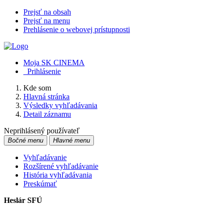
Prejsť na obsah
Prejsť na menu
Prehlásenie o webovej prístupnosti
Moja SK CINEMA
Prihlásenie
Kde som
Hlavná stránka
Výsledky vyhľadávania
Detail záznamu
Neprihlásený používateľ
Bočné menu
Hlavné menu
Vyhľadávanie
Rozšírené vyhľadávanie
História vyhľadávania
Preskúmať
Heslár SFÚ