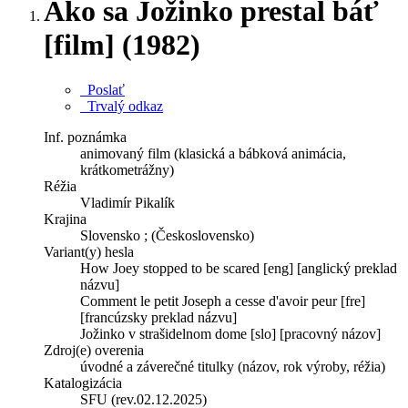
Ako sa Jožinko prestal báť
[film] (1982)
Poslať
Trvalý odkaz
Inf. poznámka
animovaný film (klasická a bábková animácia,
krátkometrážny)
Réžia
Vladimír Pikalík
Krajina
Slovensko ; (Československo)
Variant(y) hesla
How Joey stopped to be scared [eng] [anglický preklad
názvu]
Comment le petit Joseph a cesse d'avoir peur [fre]
[francúzsky preklad názvu]
Jožinko v strašidelnom dome [slo] [pracovný názov]
Zdroj(e) overenia
úvodné a záverečné titulky (názov, rok výroby, réžia)
Katalogizácia
SFU (rev.02.12.2025)