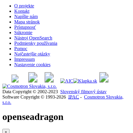
O projekte
Kontakt
Napíšte nám
Mapa stránok
Prístupnosť
Súkromie
Nástroj OpenSearch
Podmienky používania
Pomoc
Najčastejšie otázky
Impressum
Nastavenie cookies
Data Copyright © 2002-2023
Slovenský filmový ústav
Software Copyright © 1993-2026
IPAC
-
Cosmotron Slovakia,
s.r.o.
openseadragon
×