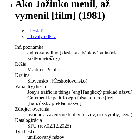
Ako Jožinko menil, až
vymenil [film] (1981)
Poslať
Trvalý odkaz
Inf. poznámka
animovaný film (klasická a bábková animácia,
krátkometrážny)
Réžia
Vladimír Pikalík
Krajina
Slovensko ; (Československo)
Variant(y) hesla
Joey's traffic in things [eng] [anglický preklad názvu]
Comment le patit Joseph faisait du troc [fre]
[francúzsky preklad názvu]
Zdroj(e) overenia
úvodné a záverečné titulky (názov, rok výroby, réžia)
Katalogizácia
SFU (rev.02.12.2025)
Typ hesla
unifikovaný názov