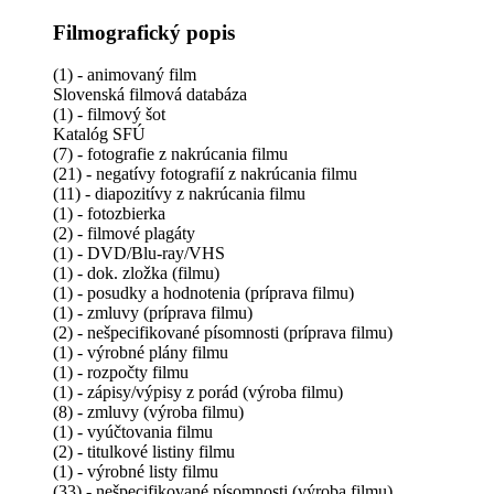
Filmografický popis
(1) - animovaný film
Slovenská filmová databáza
(1) - filmový šot
Katalóg SFÚ
(7) - fotografie z nakrúcania filmu
(21) - negatívy fotografií z nakrúcania filmu
(11) - diapozitívy z nakrúcania filmu
(1) - fotozbierka
(2) - filmové plagáty
(1) - DVD/Blu-ray/VHS
(1) - dok. zložka (filmu)
(1) - posudky a hodnotenia (príprava filmu)
(1) - zmluvy (príprava filmu)
(2) - nešpecifikované písomnosti (príprava filmu)
(1) - výrobné plány filmu
(1) - rozpočty filmu
(1) - zápisy/výpisy z porád (výroba filmu)
(8) - zmluvy (výroba filmu)
(1) - vyúčtovania filmu
(2) - titulkové listiny filmu
(1) - výrobné listy filmu
(33) - nešpecifikované písomnosti (výroba filmu)