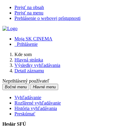
Prejsť na obsah
Prejsť na menu
Prehlásenie o webovej prístupnosti
Moja SK CINEMA
Prihlásenie
Kde som
Hlavná stránka
Výsledky vyhľadávania
Detail záznamu
Neprihlásený používateľ
Bočné menu
Hlavné menu
Vyhľadávanie
Rozšírené vyhľadávanie
História vyhľadávania
Preskúmať
Heslár SFÚ