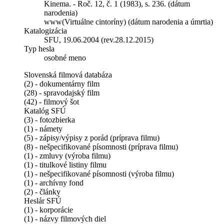
Kinema. - Roč. 12, č. 1 (1983), s. 236. (dátum
narodenia)
www(Virtuálne cintoríny) (dátum narodenia a úmrtia)
Katalogizácia
SFU, 19.06.2004 (rev.28.12.2015)
Typ hesla
osobné meno
Slovenská filmová databáza
(2) - dokumentárny film
(28) - spravodajský film
(42) - filmový šot
Katalóg SFÚ
(3) - fotozbierka
(1) - námety
(5) - zápisy/výpisy z porád (príprava filmu)
(8) - nešpecifikované písomnosti (príprava filmu)
(1) - zmluvy (výroba filmu)
(1) - titulkové listiny filmu
(1) - nešpecifikované písomnosti (výroba filmu)
(1) - archívny fond
(2) - články
Heslár SFÚ
(1) - korporácie
(1) - názvy filmových diel