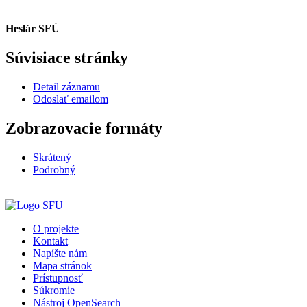
Heslár SFÚ
Súvisiace stránky
Detail záznamu
Odoslať emailom
Zobrazovacie formáty
Skrátený
Podrobný
O projekte
Kontakt
Napíšte nám
Mapa stránok
Prístupnosť
Súkromie
Nástroj OpenSearch