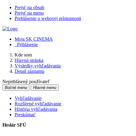
Prejsť na obsah
Prejsť na menu
Prehlásenie o webovej prístupnosti
Moja SK CINEMA
Prihlásenie
Kde som
Hlavná stránka
Výsledky vyhľadávania
Detail záznamu
Neprihlásený používateľ
Bočné menu
Hlavné menu
Vyhľadávanie
Rozšírené vyhľadávanie
História vyhľadávania
Preskúmať
Heslár SFÚ