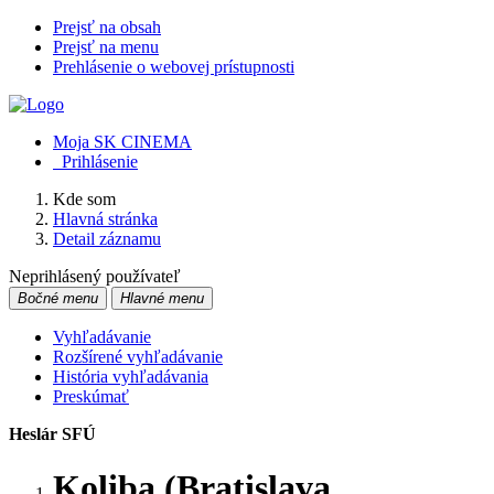
Prejsť na obsah
Prejsť na menu
Prehlásenie o webovej prístupnosti
Moja SK CINEMA
Prihlásenie
Kde som
Hlavná stránka
Detail záznamu
Neprihlásený používateľ
Bočné menu
Hlavné menu
Vyhľadávanie
Rozšírené vyhľadávanie
História vyhľadávania
Preskúmať
Heslár SFÚ
Koliba (Bratislava,