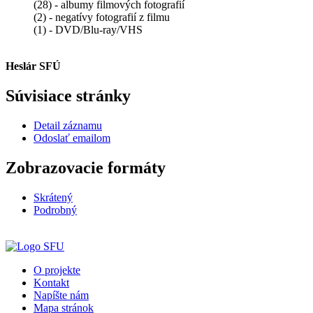
(28) - albumy filmových fotografií
(2) - negatívy fotografií z filmu
(1) - DVD/Blu-ray/VHS
Heslár SFÚ
Súvisiace stránky
Detail záznamu
Odoslať emailom
Zobrazovacie formáty
Skrátený
Podrobný
O projekte
Kontakt
Napíšte nám
Mapa stránok