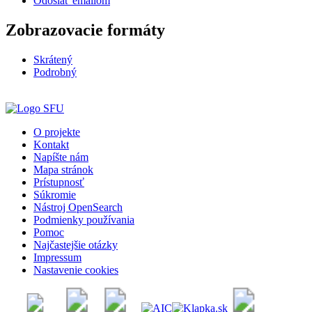
Odoslať emailom
Zobrazovacie formáty
Skrátený
Podrobný
O projekte
Kontakt
Napíšte nám
Mapa stránok
Prístupnosť
Súkromie
Nástroj OpenSearch
Podmienky používania
Pomoc
Najčastejšie otázky
Impressum
Nastavenie cookies