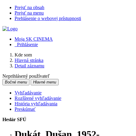
Prejsť na obsah
Prejsť na menu
Prehlásenie o webovej prístupnosti
Moja SK CINEMA
Prihlásenie
Kde som
Hlavná stránka
Detail záznamu
Neprihlásený používateľ
Bočné menu
Hlavné menu
Vyhľadávanie
Rozšírené vyhľadávanie
História vyhľadávania
Preskúmať
Heslár SFÚ
Dukát, Dušan, 1952-