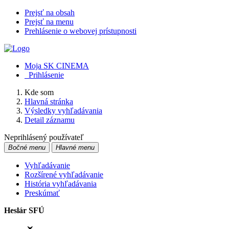
Prejsť na obsah
Prejsť na menu
Prehlásenie o webovej prístupnosti
Moja SK CINEMA
Prihlásenie
Kde som
Hlavná stránka
Výsledky vyhľadávania
Detail záznamu
Neprihlásený používateľ
Bočné menu
Hlavné menu
Vyhľadávanie
Rozšírené vyhľadávanie
História vyhľadávania
Preskúmať
Heslár SFÚ