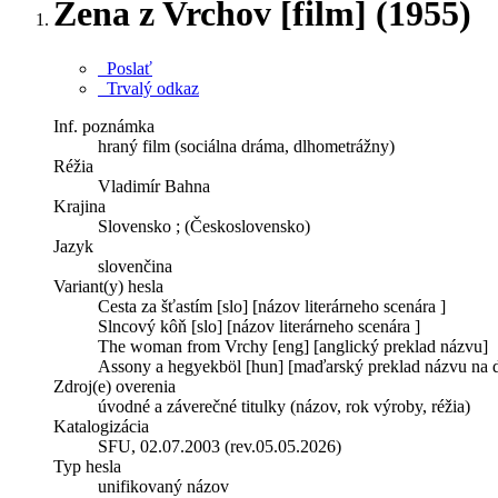
Žena z Vrchov [film] (1955)
Poslať
Trvalý odkaz
Inf. poznámka
hraný film (sociálna dráma, dlhometrážny)
Réžia
Vladimír Bahna
Krajina
Slovensko ; (Československo)
Jazyk
slovenčina
Variant(y) hesla
Cesta za šťastím [slo] [názov literárneho scenára ]
Slncový kôň [slo] [názov literárneho scenára ]
The woman from Vrchy [eng] [anglický preklad názvu]
Assony a hegyekböl [hun] [maďarský preklad názvu na di
Zdroj(e) overenia
úvodné a záverečné titulky (názov, rok výroby, réžia)
Katalogizácia
SFU, 02.07.2003 (rev.05.05.2026)
Typ hesla
unifikovaný názov