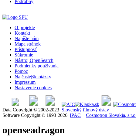
Podrobný
O projekte
Kontakt
Napíšte nám
Mapa stránok
Prístupnosť
Súkromie
Nástroj OpenSearch
Podmienky používania
Pomoc
Najčastejšie otázky
Impressum
Nastavenie cookies
Data Copyright © 2002-2023
Slovenský filmový ústav
Software Copyright © 1993-2026
IPAC
-
Cosmotron Slovakia, s.r.o
openseadragon