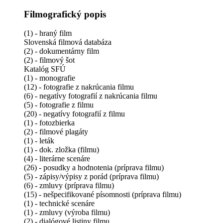
Filmografický popis
(1) - hraný film
Slovenská filmová databáza
(2) - dokumentárny film
(2) - filmový šot
Katalóg SFÚ
(1) - monografie
(12) - fotografie z nakrúcania filmu
(6) - negatívy fotografií z nakrúcania filmu
(5) - fotografie z filmu
(20) - negatívy fotografií z filmu
(1) - fotozbierka
(2) - filmové plagáty
(1) - leták
(1) - dok. zložka (filmu)
(4) - literárne scenáre
(26) - posudky a hodnotenia (príprava filmu)
(5) - zápisy/výpisy z porád (príprava filmu)
(6) - zmluvy (príprava filmu)
(15) - nešpecifikované písomnosti (príprava filmu)
(1) - technické scenáre
(1) - zmluvy (výroba filmu)
(2) - dialógové listiny filmu