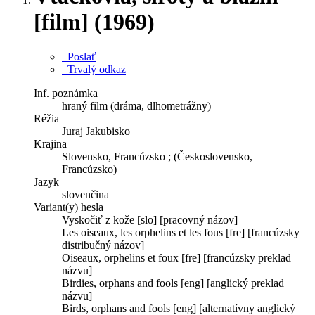
[film] (1969)
Poslať
Trvalý odkaz
Inf. poznámka
hraný film (dráma, dlhometrážny)
Réžia
Juraj Jakubisko
Krajina
Slovensko, Francúzsko ; (Československo,
Francúzsko)
Jazyk
slovenčina
Variant(y) hesla
Vyskočiť z kože [slo] [pracovný názov]
Les oiseaux, les orphelins et les fous [fre] [francúzsky
distribučný názov]
Oiseaux, orphelins et foux [fre] [francúzsky preklad
názvu]
Birdies, orphans and fools [eng] [anglický preklad
názvu]
Birds, orphans and fools [eng] [alternatívny anglický