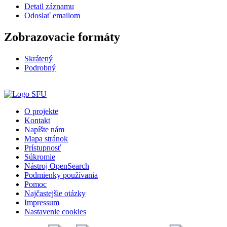
Detail záznamu
Odoslať emailom
Zobrazovacie formáty
Skrátený
Podrobný
O projekte
Kontakt
Napíšte nám
Mapa stránok
Prístupnosť
Súkromie
Nástroj OpenSearch
Podmienky používania
Pomoc
Najčastejšie otázky
Impressum
Nastavenie cookies