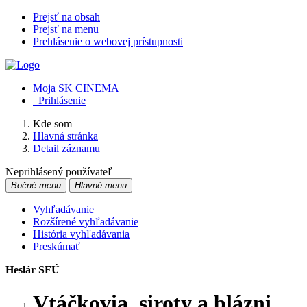
Prejsť na obsah
Prejsť na menu
Prehlásenie o webovej prístupnosti
Moja SK CINEMA
Prihlásenie
Kde som
Hlavná stránka
Detail záznamu
Neprihlásený používateľ
Bočné menu
Hlavné menu
Vyhľadávanie
Rozšírené vyhľadávanie
História vyhľadávania
Preskúmať
Heslár SFÚ
Vtáčkovia, siroty a blázni