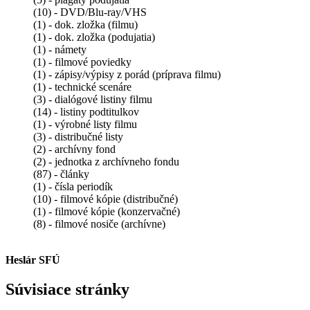
(10) - DVD/Blu-ray/VHS
(1) - dok. zložka (filmu)
(1) - dok. zložka (podujatia)
(1) - námety
(1) - filmové poviedky
(1) - zápisy/výpisy z porád (príprava filmu)
(1) - technické scenáre
(3) - dialógové listiny filmu
(14) - listiny podtitulkov
(1) - výrobné listy filmu
(3) - distribučné listy
(2) - archívny fond
(2) - jednotka z archívneho fondu
(87) - články
(1) - čísla periodík
(10) - filmové kópie (distribučné)
(1) - filmové kópie (konzervačné)
(8) - filmové nosiče (archívne)
Heslár SFÚ
Súvisiace stránky