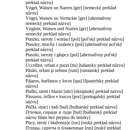
preklad názvu]
Vögel, Waisen un Narren [ger] [nemecký preklad
názvu]
Vögel, Waisen un Verrückte [ger] [alternatívny
nemecký preklad názvu]
Vöglein, Waisen und Narren [ger] [alternatívny
nemecký preklad názvu]
Ptaszki, sieroty i wariaci [pol] [poľský preklad názvu]
Ptaszky, strachy i szalency [pol] [alternatívny poľský
preklad názvu]
Ptaszki, sieroty i głupcy [pol] [alternatívny poľský
preklad názvu]
Uccellini, orfani e pazzi [ita] [taliansky preklad názvu]
Păsări, orfani şi nebuni [rum] [rumunský preklad
názvu]
Pájaros, huéfanos y locos [spa] [španielsky preklad
názvu]
Ptaški, siroti i blazni [ukr] [ukrajinský preklad názvu]
Pássaros, órfãos e loucos [por] [portugalský preklad
názvu]
Ptički, siraci i ludi [bul] [bulharský preklad názvu]
Птички, сираци и луди [bul] [bulharský preklad
názvu filmu bez prepisu do latinky]
Pticy, siroty i blažennyje [rus] [ruský preklad názvu]
Птицы, сироты и блаженные [rus] [ruský preklad