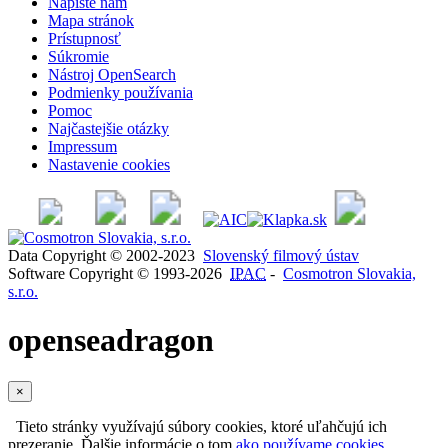
Napíšte nám
Mapa stránok
Prístupnosť
Súkromie
Nástroj OpenSearch
Podmienky používania
Pomoc
Najčastejšie otázky
Impressum
Nastavenie cookies
Data Copyright © 2002-2023
Slovenský filmový ústav
Software Copyright © 1993-2026
IPAC
-
Cosmotron Slovakia,
s.r.o.
openseadragon
×
Tieto stránky využívajú súbory cookies, ktoré uľahčujú ich
prezeranie. Ďalšie informácie o tom
ako používame cookies
.