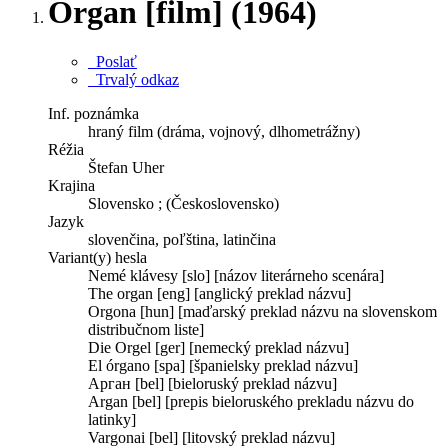
Organ [film] (1964)
Poslať
Trvalý odkaz
Inf. poznámka
hraný film (dráma, vojnový, dlhometrážny)
Réžia
Štefan Uher
Krajina
Slovensko ; (Československo)
Jazyk
slovenčina, poľština, latinčina
Variant(y) hesla
Nemé klávesy [slo] [názov literárneho scenára]
The organ [eng] [anglický preklad názvu]
Orgona [hun] [maďarský preklad názvu na slovenskom
distribučnom liste]
Die Orgel [ger] [nemecký preklad názvu]
El órgano [spa] [španielsky preklad názvu]
Арган [bel] [bieloruský preklad názvu]
Argan [bel] [prepis bieloruského prekladu názvu do
latinky]
Vargonai [bel] [litovský preklad názvu]