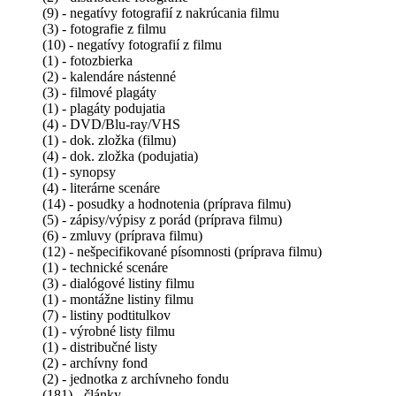
(9) - negatívy fotografií z nakrúcania filmu
(3) - fotografie z filmu
(10) - negatívy fotografií z filmu
(1) - fotozbierka
(2) - kalendáre nástenné
(3) - filmové plagáty
(1) - plagáty podujatia
(4) - DVD/Blu-ray/VHS
(1) - dok. zložka (filmu)
(4) - dok. zložka (podujatia)
(1) - synopsy
(4) - literárne scenáre
(14) - posudky a hodnotenia (príprava filmu)
(5) - zápisy/výpisy z porád (príprava filmu)
(6) - zmluvy (príprava filmu)
(12) - nešpecifikované písomnosti (príprava filmu)
(1) - technické scenáre
(3) - dialógové listiny filmu
(1) - montážne listiny filmu
(7) - listiny podtitulkov
(1) - výrobné listy filmu
(1) - distribučné listy
(2) - archívny fond
(2) - jednotka z archívneho fondu
(181) - články