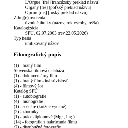
L'Orgue [fre] [francúzsky preklad názvu]
Organy [fre] [poľský preklad názvu]
Орган [rus] [ruský preklad názvu]
Zdroj(e) overenia
úvodné titulky (názov, rok výroby, réžia)
Katalogizácia
SFU, 02.07.2003 (rev.22.05.2026)
Typ hesla
unifikovaný názov
Filmografický popis
(1) - hraný film
Slovenská filmová databáza
(1) - dokumentárny film
(1) - hraný film - iná súvislosť
(4) - filmový šot
Katalóg SFÚ
(1) - autobiografie
(4) - monografie
(1) - scenáre (knižne vydané)
(2) - zborníky
(1) - práce diplomové (Mgr., Ing.)
(14) - fotografie z nakrúcania filmu
(2) - distribučné fotografie