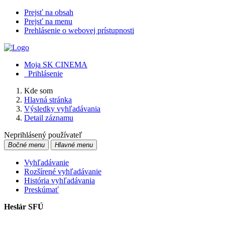
Prejsť na obsah
Prejsť na menu
Prehlásenie o webovej prístupnosti
Moja SK CINEMA
Prihlásenie
Kde som
Hlavná stránka
Výsledky vyhľadávania
Detail záznamu
Neprihlásený používateľ
Bočné menu
Hlavné menu
Vyhľadávanie
Rozšírené vyhľadávanie
História vyhľadávania
Preskúmať
Heslár SFÚ