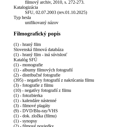
filmový archiv, 2010, s. 272-273.
Katalogizácia
SFU, 02.07.2003 (rev.01.10.2025)
Typ hesla
unifikovaný názov
Filmografický popis
(1) - hraný film
Slovenská filmová databáza
(1) - hraný film - iná súvislosť
Katalóg SFÚ
(1) - monografie
(1) - albumy filmových fotografií
(2) - distribučné fotografie
(395) - negatívy fotografií z nakrúcania filmu
(3) - fotografie z filmu
(10) - negatívy fotografií z filmu
(1) - fotozbierka
(1) - kalendáre nástenné
(3) - filmové plagáty
(9) - DVD/Blu-ray/VHS
(1) - dok. zložka (filmu)
(1) - synopsy
(2) - filmové poviedky