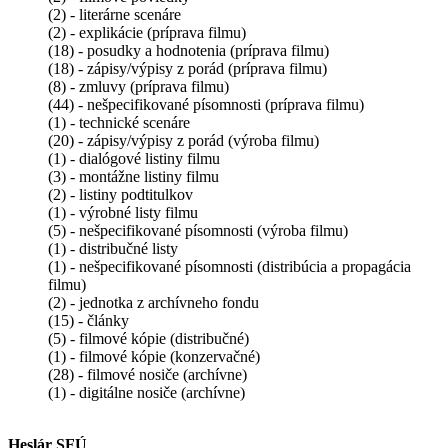
(2) - literárne scenáre
(2) - explikácie (príprava filmu)
(18) - posudky a hodnotenia (príprava filmu)
(18) - zápisy/výpisy z porád (príprava filmu)
(8) - zmluvy (príprava filmu)
(44) - nešpecifikované písomnosti (príprava filmu)
(1) - technické scenáre
(20) - zápisy/výpisy z porád (výroba filmu)
(1) - dialógové listiny filmu
(3) - montážne listiny filmu
(2) - listiny podtitulkov
(1) - výrobné listy filmu
(5) - nešpecifikované písomnosti (výroba filmu)
(1) - distribučné listy
(1) - nešpecifikované písomnosti (distribúcia a propagácia
filmu)
(2) - jednotka z archívneho fondu
(15) - články
(5) - filmové kópie (distribučné)
(1) - filmové kópie (konzervačné)
(28) - filmové nosiče (archívne)
(1) - digitálne nosiče (archívne)
Heslár SFÚ