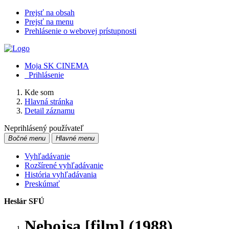
Prejsť na obsah
Prejsť na menu
Prehlásenie o webovej prístupnosti
Moja SK CINEMA
Prihlásenie
Kde som
Hlavná stránka
Detail záznamu
Neprihlásený používateľ
Bočné menu
Hlavné menu
Vyhľadávanie
Rozšírené vyhľadávanie
História vyhľadávania
Preskúmať
Heslár SFÚ
Nebojsa [film] (1988)