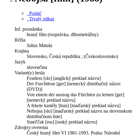
Poslať
Trvalý odkaz
Inf. poznámka
hraný film (rozprávka, dlhometrážny)
Réžia
Julius Matula
Krajina
Slovensko, Česká republika ; (Československo)
Jazyk
slovenčina
Variant(y) hesla
Fearless [slo] [anglický preklad názvu]
Der Furchtlose [ger] [nemecký distribučný názov
(DVD)]
Von einem der auszog das Fürchten zu lernen [ger]
[nemecký preklad názvu]
A fekete kastély [hun] [maďarský preklad názvu]
Nebojsa [slo] [maďarský preklad názvu na slovenskom
distribučnom liste]
Smeľčak [rus] [ruský preklad názvu]
Zdroj(e) overenia
Český hraný film VI 1981-1993. Praha: Národní