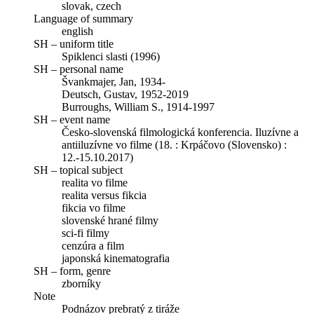
slovak, czech
Language of summary
english
SH – uniform title
Spiklenci slasti (1996)
SH – personal name
Švankmajer, Jan, 1934-
Deutsch, Gustav, 1952-2019
Burroughs, William S., 1914-1997
SH – event name
Česko-slovenská filmologická konferencia. Iluzívne a
antiiluzívne vo filme (18. : Krpáčovo (Slovensko) :
12.-15.10.2017)
SH – topical subject
realita vo filme
realita versus fikcia
fikcia vo filme
slovenské hrané filmy
sci-fi filmy
cenzúra a film
japonská kinematografia
SH – form, genre
zborníky
Note
Podnázov prebratý z tiráže