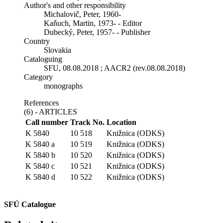
Author's and other responsibility
Michalovič, Peter, 1960-
Kaňuch, Martin, 1973- - Editor
Dubecký, Peter, 1957- - Publisher
Country
Slovakia
Cataloguing
SFU, 08.08.2018 ; AACR2 (rev.08.08.2018)
Category
monographs
References
(6) - ARTICLES
Call number
Track No.
Location
K 5840
10 518
Knižnica (ODKS)
K 5840 a
10 519
Knižnica (ODKS)
K 5840 b
10 520
Knižnica (ODKS)
K 5840 c
10 521
Knižnica (ODKS)
K 5840 d
10 522
Knižnica (ODKS)
SFÚ Catalogue