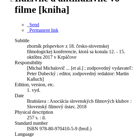
filme [kniha]
Send
Permanent link
Subtitle
zborník príspevkov z 18. česko-slovenskej
filmologickej konferencie, ktorá sa konala 12. - 15.
októbra 2017 v Krpáčove
Responsibility
[Michal Michalovič ... [et al.] ; zodpovedný vydavateľ:
Peter Dubecký ; editor, zodpovedný redaktor: Martin
Kaňuch]
Edition, version, etc.
1. vyd.
Date
Bratislava : Asociácia slovenských filmových klubov :
Slovenský filmový ústav, 2018
Physical description
257 s. : il.
Standard number
ISBN 978-80-970410-5-9 (brož.)
Language