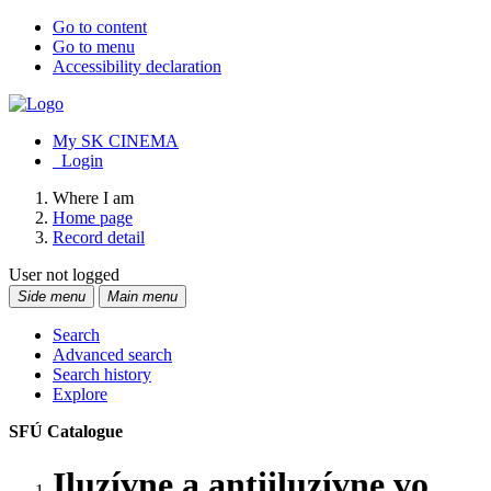
Go to content
Go to menu
Accessibility declaration
My SK CINEMA
Login
Where I am
Home page
Record detail
User not logged
Side menu
Main menu
Search
Advanced search
Search history
Explore
SFÚ Catalogue
Iluzívne a antiiluzívne vo