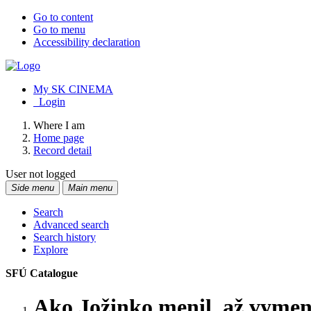
Go to content
Go to menu
Accessibility declaration
My SK CINEMA
Login
Where I am
Home page
Record detail
User not logged
Side menu
Main menu
Search
Advanced search
Search history
Explore
SFÚ Catalogue
Ako Jožinko menil, až vymenil