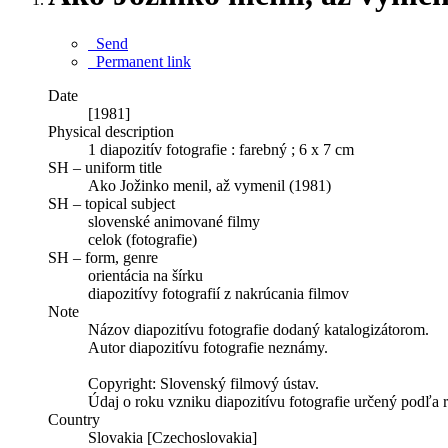
Send
Permanent link
Date
[1981]
Physical description
1 diapozitív fotografie : farebný ; 6 x 7 cm
SH – uniform title
Ako Jožinko menil, až vymenil (1981)
SH – topical subject
slovenské animované filmy
celok (fotografie)
SH – form, genre
orientácia na šírku
diapozitívy fotografií z nakrúcania filmov
Note
Názov diapozitívu fotografie dodaný katalogizátorom.
Autor diapozitívu fotografie neznámy.
Copyright: Slovenský filmový ústav.
Údaj o roku vzniku diapozitívu fotografie určený podľa 
Country
Slovakia [Czechoslovakia]