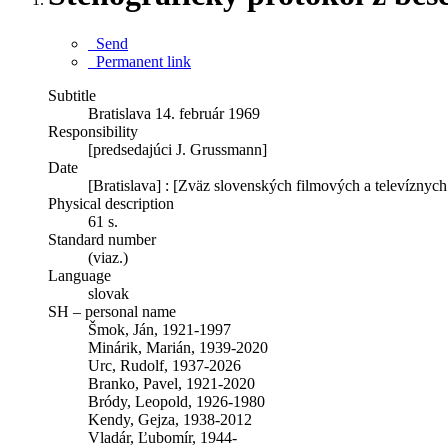
Send
Permanent link
Subtitle
Bratislava 14. február 1969
Responsibility
[predsedajúci J. Grussmann]
Date
[Bratislava] : [Zväz slovenských filmových a televíznyc
Physical description
61 s.
Standard number
(viaz.)
Language
slovak
SH – personal name
Šmok, Ján, 1921-1997
Minárik, Marián, 1939-2020
Urc, Rudolf, 1937-2026
Branko, Pavel, 1921-2020
Bródy, Leopold, 1926-1980
Kendy, Gejza, 1938-2012
Vladár, Ľubomír, 1944-