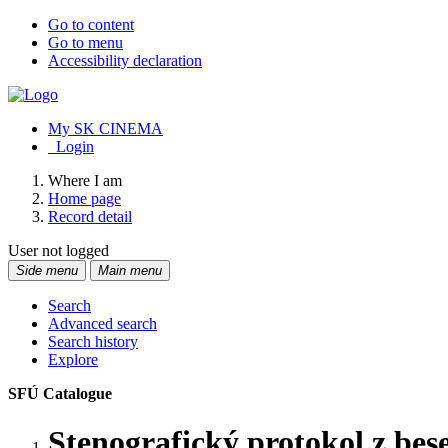
Go to content
Go to menu
Accessibility declaration
My SK CINEMA
Login
Where I am
Home page
Record detail
User not logged
Side menu
Main menu
Search
Advanced search
Search history
Explore
SFÚ Catalogue
Stenografický protokol z be