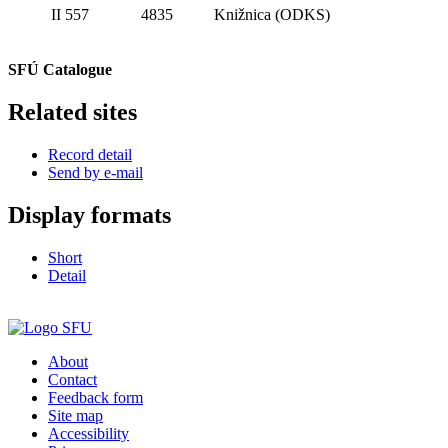
II 557
4835
Knižnica (ODKS)
SFÚ Catalogue
Related sites
Record detail
Send by e-mail
Display formats
Short
Detail
About
Contact
Feedback form
Site map
Accessibility