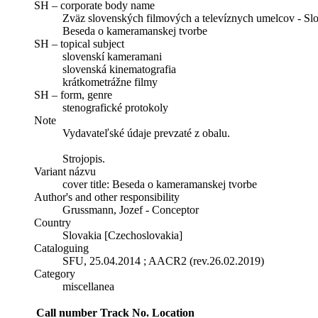
SH – corporate body name
Zväz slovenských filmových a televíznych umelcov - S
Beseda o kameramanskej tvorbe
SH – topical subject
slovenskí kameramani
slovenská kinematografia
krátkometrážne filmy
SH – form, genre
stenografické protokoly
Note
Vydavateľské údaje prevzaté z obalu.
Strojopis.
Variant názvu
cover title: Beseda o kameramanskej tvorbe
Author's and other responsibility
Grussmann, Jozef - Conceptor
Country
Slovakia [Czechoslovakia]
Cataloguing
SFU, 25.04.2014 ; AACR2 (rev.26.02.2019)
Category
miscellanea
Call number
Track No.
Location