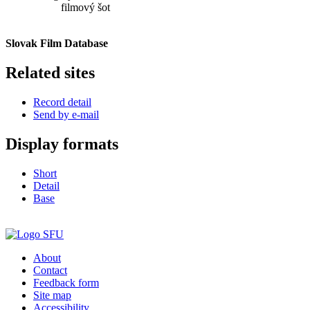
filmový šot
Slovak Film Database
Related sites
Record detail
Send by e-mail
Display formats
Short
Detail
Base
About
Contact
Feedback form
Site map
Accessibility