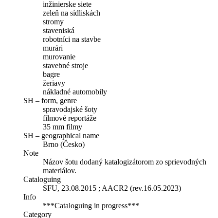
inžinierske siete
zeleň na sídliskách
stromy
staveniská
robotníci na stavbe
murári
murovanie
stavebné stroje
bagre
žeriavy
nákladné automobily
SH – form, genre
spravodajské šoty
filmové reportáže
35 mm filmy
SH – geographical name
Brno (Česko)
Note
Názov šotu dodaný katalogizátorom zo sprievodných
materiálov.
Cataloguing
SFU, 23.08.2015 ; AACR2 (rev.16.05.2023)
Info
***Cataloguing in progress***
Category