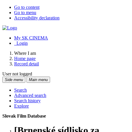
Go to content
Go to menu
Accessibility declaration
My SK CINEMA
Login
Where I am
Home page
Record detail
User not logged
Side menu
Main menu
Search
Advanced search
Search history
Explore
Slovak Film Database
[Brnenské sídlisko za