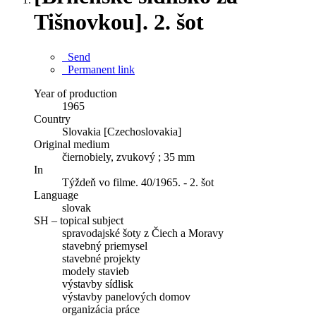
Tišnovkou]. 2. šot
Send
Permanent link
Year of production
1965
Country
Slovakia [Czechoslovakia]
Original medium
čiernobiely, zvukový ; 35 mm
In
Týždeň vo filme. 40/1965. - 2. šot
Language
slovak
SH – topical subject
spravodajské šoty z Čiech a Moravy
stavebný priemysel
stavebné projekty
modely stavieb
výstavby sídlisk
výstavby panelových domov
organizácia práce