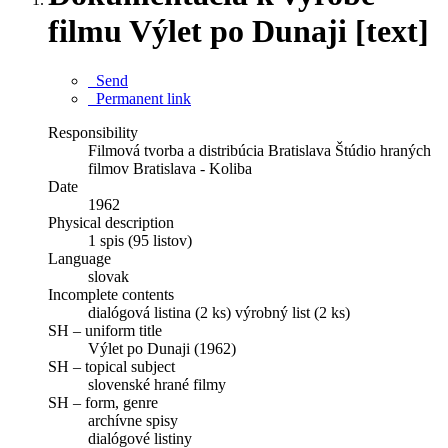
filmu Výlet po Dunaji [text]
Send
Permanent link
Responsibility
Filmová tvorba a distribúcia Bratislava Štúdio hraných
filmov Bratislava - Koliba
Date
1962
Physical description
1 spis (95 listov)
Language
slovak
Incomplete contents
dialógová listina (2 ks) výrobný list (2 ks)
SH – uniform title
Výlet po Dunaji (1962)
SH – topical subject
slovenské hrané filmy
SH – form, genre
archívne spisy
dialógové listiny