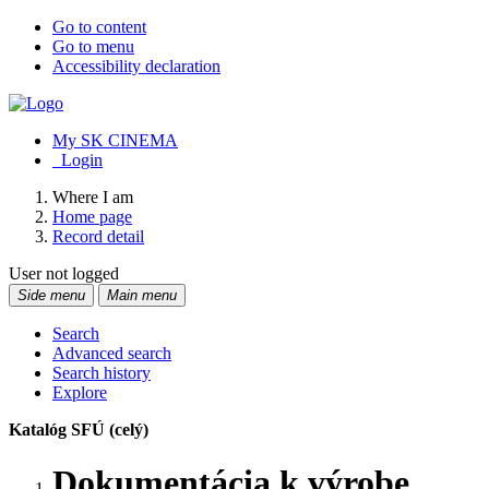
Go to content
Go to menu
Accessibility declaration
My SK CINEMA
Login
Where I am
Home page
Record detail
User not logged
Side menu
Main menu
Search
Advanced search
Search history
Explore
Katalóg SFÚ (celý)
Dokumentácia k výrobe