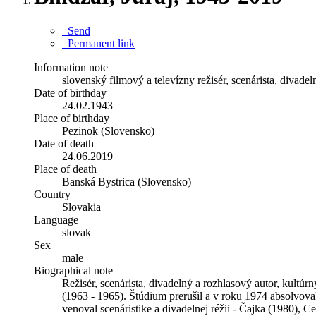
Send
Permanent link
Information note
slovenský filmový a televízny režisér, scenárista, divade
Date of birthday
24.02.1943
Place of birthday
Pezinok (Slovensko)
Date of death
24.06.2019
Place of death
Banská Bystrica (Slovensko)
Country
Slovakia
Language
slovak
Sex
male
Biographical note
Režisér, scenárista, divadelný a rozhlasový autor, kultúr
(1963 - 1965). Štúdium prerušil a v roku 1974 absolvov
venoval scenáristike a divadelnej réžii - Čajka (1980),