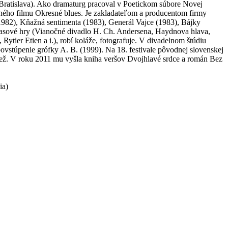
 Bratislava). Ako dramaturg pracoval v Poetickom súbore Novej
aného filmu Okresné blues. Je zakladateľom a producentom firmy
982), Kňažná sentimenta (1983), Generál Vajce (1983), Bájky
zhlasové hry (Vianočné divadlo H. Ch. Andersena, Haydnova hlava,
 Rytier Etien a i.), robí koláže, fotografuje. V divadelnom štúdiu
ovstúpenie grófky A. B. (1999). Na 18. festivale pôvodnej slovenskej
ládež. V roku 2011 mu vyšla kniha veršov Dvojhlavé srdce a román Bez
ia)