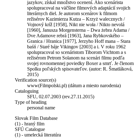
jazykov, získal množstvo ocenení. Ako scenárista
spolupracoval na väčšine filmových adaptácií svojich
literárnych diel. Je autorom scenárov k filmom
režisérov Kazimierza Kutza – Krzyż walecznych /
Vojnový kríž [1958], Nikt nie woła / Nikto nevolá
[1960], Janusza Morgensterna – Dwa żebra Adama /
Dve Adamove rebrá [1963], Jana Rybkovského –
Granica / Hranica [1977], Jerzyho Hoff mana – Stara
baśń / Staré báje Vikingov [2003] a i. V roku 1962
spolupracoval so scenáristom Tiborom Vichtom a s
režisérom Petrom Solanom na scenári filmu podľa
svojej rovnomennej poviedky Boxer a smrť. Je členom
Spolku poľských spisovateľov. (autor: R. Šmatláková,
2015)
Verification source(s)
www(Filmpolski.pl) (dátum a miesto narodenia)
Cataloguing
SFU, 02.07.2003 (rev.27.11.2015)
Type of heading
personal name
Slovak Film Database
(1) - hraný film
SFÚ Catalogue
(1) - umelecká literatúra