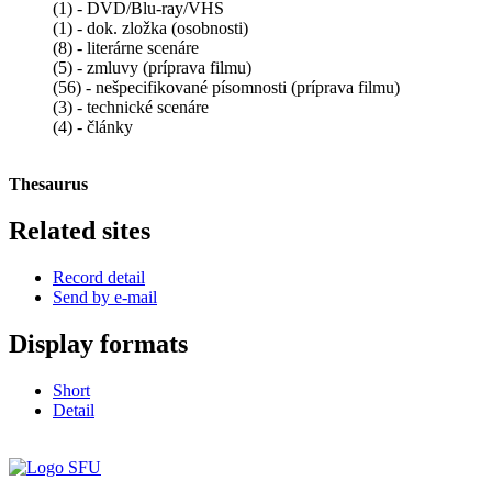
(1) - DVD/Blu-ray/VHS
(1) - dok. zložka (osobnosti)
(8) - literárne scenáre
(5) - zmluvy (príprava filmu)
(56) - nešpecifikované písomnosti (príprava filmu)
(3) - technické scenáre
(4) - články
Thesaurus
Related sites
Record detail
Send by e-mail
Display formats
Short
Detail