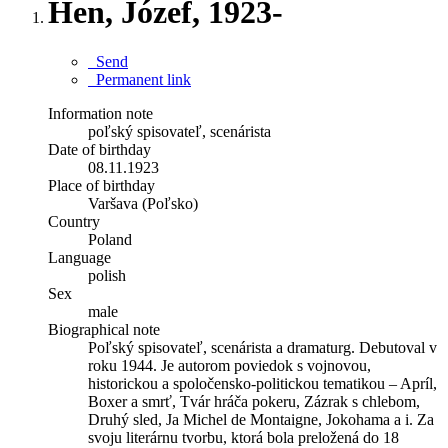
Hen, Józef, 1923-
Send
Permanent link
Information note
poľský spisovateľ, scenárista
Date of birthday
08.11.1923
Place of birthday
Varšava (Poľsko)
Country
Poland
Language
polish
Sex
male
Biographical note
Poľský spisovateľ, scenárista a dramaturg. Debutoval v
roku 1944. Je autorom poviedok s vojnovou,
historickou a spoločensko-politickou tematikou – Apríl,
Boxer a smrť, Tvár hráča pokeru, Zázrak s chlebom,
Druhý sled, Ja Michel de Montaigne, Jokohama a i. Za
svoju literárnu tvorbu, ktorá bola preložená do 18