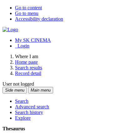
Go to content
Go to menu
Accessibility declaration
My SK CINEMA
Login
Where I am
Home page
Search results
Record detail
User not logged
Side menu
Main menu
Search
Advanced search
Search history
Explore
Thesaurus